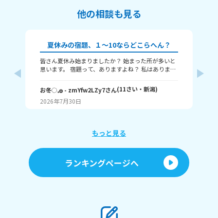
他の相談も見る
夏休みの宿題、１～10ならどこらへん？
皆さん夏休み始まりましたか？ 始まった所が多いと
ね
思います。 宿題って、ありますよね？ 私はありま
夏
す！ 1～10までで表すなら、どこまで終わりました
り
か？ 1はまだ終わってないで、10は全部終わったと
ん
(
11
さい・
新潟
)
お冬◌𓈒𓐍
- zmYfw2LZy7
さん
🌙
いうことです！ 私は6です！ワークと習字と絵が残
も
2026年7月30日
20
ってるので！ みなさんも教えてください！ それじゃ
あまたね☃️
もっと見る
ランキングページへ