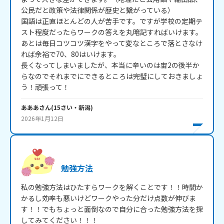
公民だと政策や法律関係が歴史と繋がっている）

国語は正直ほとんどの人が苦手です。ですが学校の定期テ
スト程度だったらワークの答えを丸暗記すればいけます。
あとは毎日コツコツ漢字をやって変なところで落とさなけ
れば余裕で70、80はいけます。

長くなってしまいましたが、本当に辛いのは宙2の後半か
らなのでそれまでにできるところは完璧にしておきましょ
う！頑張って！
あああ
さん
(
15
さい・
新潟
)
2026年1月12日
勉強方法
私の勉強方法はひたすらワークを解くことです！！時間か
かるし効率も悪いけどワークやった分だけ点数が伸びま
す！！でもちょっと面倒なので自分に合った勉強方法を探
してみてください！！！