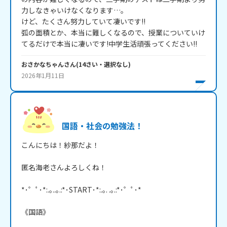
力しなきゃいけなくなります…。

けど、たくさん努力していて凄いです!!

弧の面積とか、本当に難しくなるので、授業についていけ
てるだけで本当に凄いです!中学生活頑張ってください!!
おさかなちゃん
さん
(
14
さい・
選択なし
)
2026年1月11日
国語・社会の勉強法！
こんにちは！紗那だよ！

匿名海老さんよろしくね！

*･゜ﾟ･*:.｡..｡.:*･START･*:.｡. .｡.:*･゜ﾟ･*

《国語》
