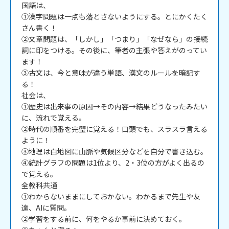
国語は、

①漢字問題は一点も落とさないようにする。とにかくたく
さん書く！

②文章問題は、「しかし」「つまり」「なぜなら」の接続
詞に印をつける。その後に、筆者の主張や答えがのってい
ます！

③古文は、今と意味が違う単語、漢文のルールを暗記す
る！

社会は、

①歴史は出来事の原因→その内容→結果どうなったみたい
に、流れで覚える。

②時代の順番を完璧に覚える！口頭でも、スラスラ言える
ように！

③地理は白地図に山脈や気候区分などを自分で書き込む。

④統計グラフの問題は1位より、2・3位の方がよく出るの
で覚える。

全教科共通

①わからないままにしておかない。わかるまで先生や友
達、AIに質問。

②学習をする前に、何をやるか事前に決めておく。
