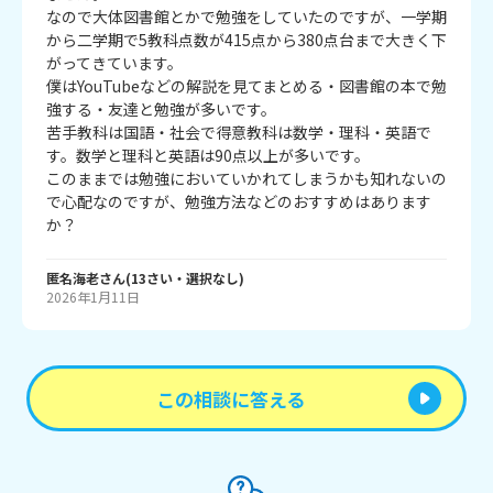
なので大体図書館とかで勉強をしていたのですが、一学期
から二学期で5教科点数が415点から380点台まで大きく下
がってきています。

僕はYouTubeなどの解説を見てまとめる・図書館の本で勉
強する・友達と勉強が多いです。

苦手教科は国語・社会で得意教科は数学・理科・英語で
す。数学と理科と英語は90点以上が多いです。

このままでは勉強においていかれてしまうかも知れないの
で心配なのですが、勉強方法などのおすすめはあります
か？
匿名海老
さん
(
13
さい・
選択なし
)
2026年1月11日
この相談に答える