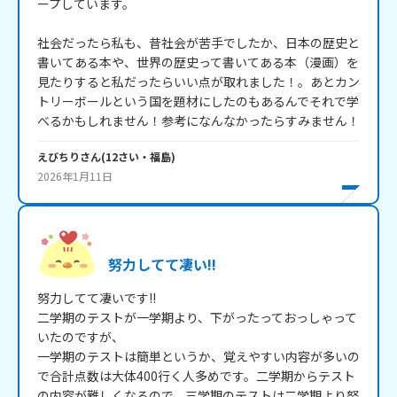
ープしています。

社会だったら私も、昔社会が苦手でしたか、日本の歴史と
書いてある本や、世界の歴史って書いてある本（漫画）を
見たりすると私だったらいい点が取れました！。あとカン
トリーボールという国を題材にしたのもあるんでそれで学
べるかもしれません！参考になんなかったらすみません！
えびちり
さん
(
12
さい・
福島
)
2026年1月11日
努力してて凄い!!
努力してて凄いです!!

二学期のテストが一学期より、下がったっておっしゃって
いたのですが、

一学期のテストは簡単というか、覚えやすい内容が多いの
で合計点数は大体400行く人多めです。二学期からテスト
の内容が難しくなるので、三学期のテストは二学期より努