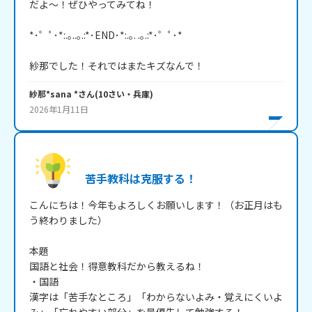
だよ～！ぜひやってみてね！

*･゜ﾟ･*:.｡..｡.:*･END･*:.｡. .｡.:*･゜ﾟ･*

紗那でした！それではまたキズなんで！
紗那*sana *
さん
(
10
さい・
兵庫
)
2026年1月11日
苦手教科は克服する！
こんにちは！今年もよろしくお願いします！（お正月はも
う終わりました）

本題

国語と社会！得意教科だから教えるね！

・国語

漢字は「苦手なところ」「わからないよみ・覚えにくいよ