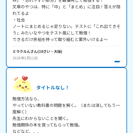
み」「忘れやすい部分」を最優先して勉強する！

文章のやつは、特に「中」と「まとめ」に注目！答えが隠
れてるよ

・社会

ノートにまとめるじゃ足りない。テストに「これ出てきそ
う」みたいなやつをテスト風にして勉強！

できるだけ余裕を持って取り組むと案外いけるよ～
ミラクルん
さん
(
10
さい・
大阪
)
2026年1月11日
タイトルなし！
勉強方法なら、

やっていない教科書の問題を解く。（または消してもう一
度解く）

先生にわからないことを聞く。

勉強関係の本を買ってもらって勉強。

などなど．．．
