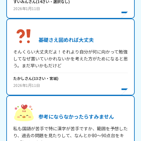
すいみん
さん
(
14
さい・
選択なし
)
2026年1月11日
基礎さえ固めれば大丈夫
そんくらい大丈夫だよ！それより自分が何に向かって勉強
してなぜ置いていかれないかを考えた方がためになると思
う。まだ早いかもだけど
たかし
さん
(
13
さい・
宮城
)
2026年1月11日
参考にならなかったらすみません
私も国語が苦手で特に漢字が苦手ですか、範囲を予想した
り、過去の問題を見たりして、なんとか80～90点台をキ