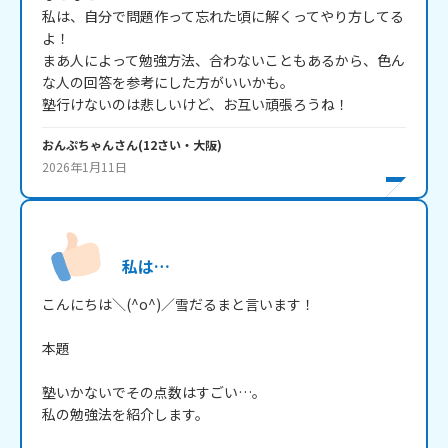
私は、自分で問題作って忘れた頃に解くってやり方してる
よ！

まあ人によって勉強方法、合わないこともあるから、色ん
な人の回答を参考にした方がいいかも。

塾行けないのは悲しいけど、お互い頑張ろうね！
おんぷちゃん
さん
(
12
さい・
大阪
)
2026年1月11日
私は…
こんにちは＼(^o^)／雪だるまと言います！

本題

塾いかないでその点数はすごい…。

私の勉強法を紹介します。
