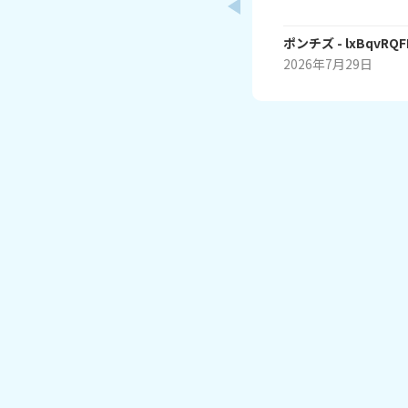
ここ嫌いとかも！ お
ポンチズ
- lxBqvRQ
2026年7月29日