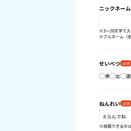
ニックネーム
※3〜20文字で
※フルネーム（
せいべつ
必須
男
女
選
ねんれい
必須
※投稿できるのは