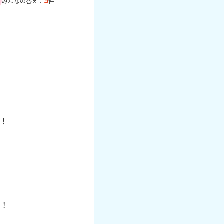
5
みんなの答え：
件
！

！
