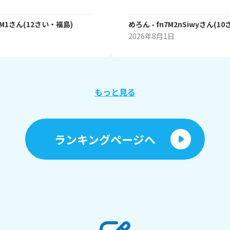
待ちしてます！ ではでは！
ピンク 赤 紫 青 オレンジ
らい頻繁に染めてやがる。 み
たい？ 何色が良い？？？？ 
FM1
さん
(
12
さい・
福島
)
めろん
- fn7M2nSiwy
さん
(
10
とか メッシュ，毛先とか染めた
2026年8月1日
白 赤 ピンク とかそういう感
も教えてー
もっと見る
ランキングページへ