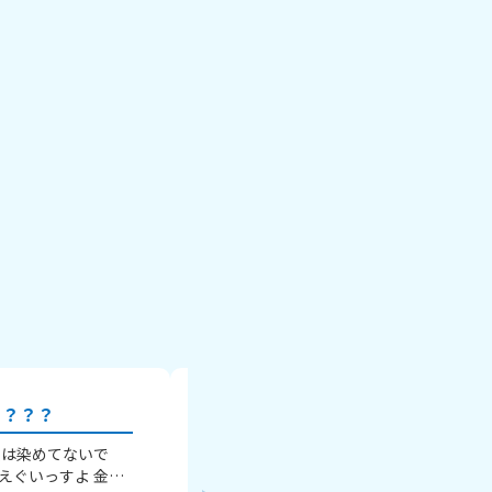
る？？？
パーソナルカラー教えて！
私は染めてないで
みなさんのパーソナルカラー何ですか？ 
はえぐいっすよ 金
春🌸 ・ブルベ夏🌻 ・イエベ秋🍁 ・ブルベ