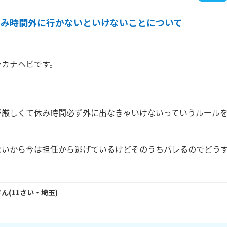
休み時間外に行かないといけないことについて
カナヘビです。



が厳しくて休み時間必ず外に出なきゃいけないっていうルール
ないから今は担任から逃げているけどそのうちバレるのでどう
さん
(
11
さい・
埼玉
)