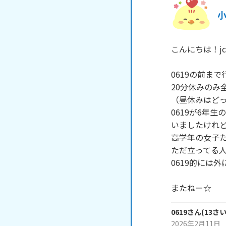
こんにちは！jc
0619の前まで
20分休みのみ
（昼休みはどっ
0619が6年
いましたけれど
高学年の女子た
ただ立ってる人
0619的には
またねー☆
0619
さん
(
13
さ
2026年2月11日