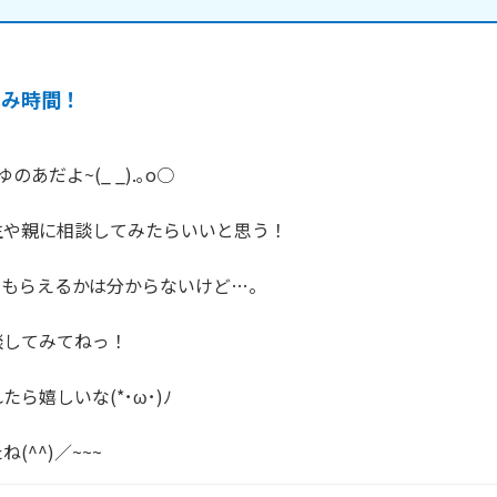
休み時間！
あだよ~(_ _).｡o○

や親に相談してみたらいいと思う！

もらえるかは分からないけど…。

してみてねっ！

ら嬉しいな(*･ω･)ﾉ

(^^)／~~~