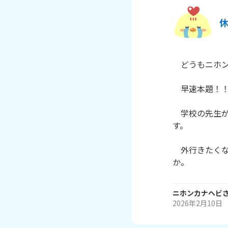
　どうもニホン
　早速本題！！
　学校の先生
す。

　外行きたく
ニホンカナヘビ
2026年2月10日