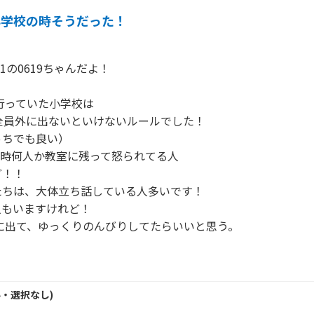
小学校の時そうだった！
1の0619ちゃんだよ！

行っていた小学校は

全員外に出ないといけないルールでした！

ちでも良い）

生の時何人か教室に残って怒られてる人

！！

ちは、大体立ち話している人多いです！

もいますけれど！

外に出て、ゆっくりのんびりしてたらいいと思う。

い・
選択なし
)