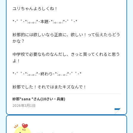
ユリちゃんよろしくね！

*･゜ﾟ･*:.｡..｡.:*･本題･*:.｡. .｡.:*･゜ﾟ･*

紗那的には欲しいなら正直に、欲しい！って伝えたらどう
かな？

中学校で必要なものなんだし、きっと買ってくれると思う
よ！

*･゜ﾟ･*:.｡..｡.:*･終わり･*:.｡. .｡.:*･゜ﾟ･*

紗那でした！それではまたキズなんで！
紗那*sana *
さん
(
10
さい・
兵庫
)
2026年3月1日