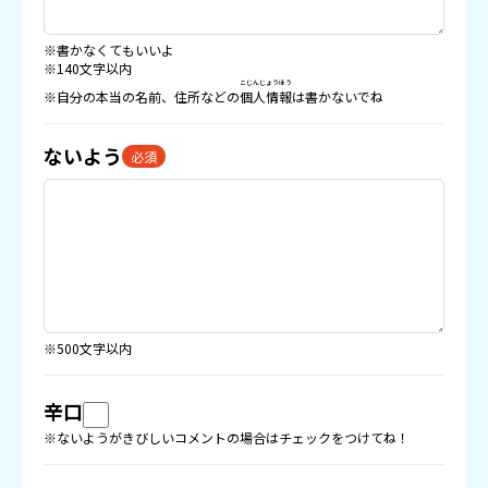
※書かなくてもいいよ
※140文字以内
こじんじょうほう
※自分の本当の名前、住所などの
個人情報
は書かないでね
ないよう
必須
※500文字以内
辛口
※ないようがきびしいコメントの場合はチェックをつけてね！