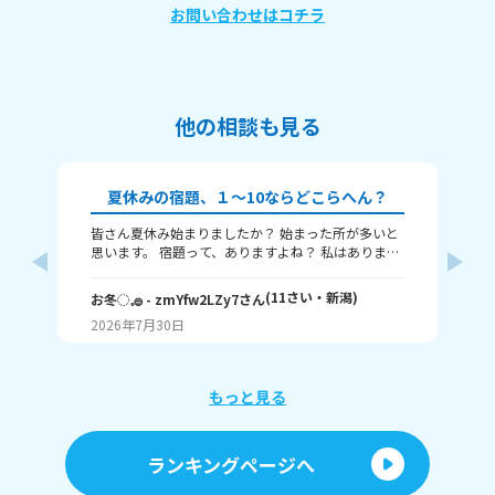
お問い合わせはコチラ
他の相談も見る
夏休みの宿題、１～10ならどこらへん？
皆さん夏休み始まりましたか？ 始まった所が多いと
ね
思います。 宿題って、ありますよね？ 私はありま
夏
す！ 1～10までで表すなら、どこまで終わりました
り
か？ 1はまだ終わってないで、10は全部終わったと
ん
(
11
さい・
新潟
)
お冬◌𓈒𓐍
- zmYfw2LZy7
さん
🌙
いうことです！ 私は6です！ワークと習字と絵が残
も
2026年7月30日
20
ってるので！ みなさんも教えてください！ それじゃ
あまたね☃️
もっと見る
ランキングページへ