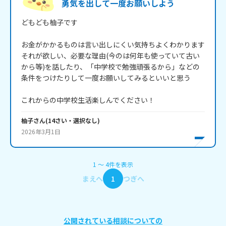
勇気を出して一度お願いしよう
どもども柚子です

お金がかかるものは言い出しにくい気持ちよくわかります

それが欲しい、必要な理由(今のは何年も使っていて古い
から等)を話したり、「中学校で勉強頑張るから」などの
条件をつけたりして一度お願いしてみるといいと思う

これからの中学校生活楽しんでください！
柚子
さん
(
14
さい・
選択なし
)
2026年3月1日
1
〜
4
件
を表示
まえへ
1
つぎへ
公開されている相談についての