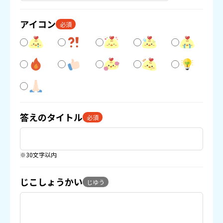
アイコン
必須
答えのタイトル
必須
※30文字以内
じこしょうかい
じゆう