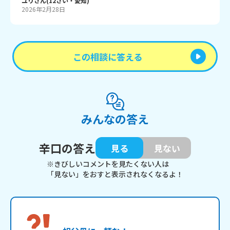
ユリ
さん
(
12
さい・
愛知
)
2026年2月28日
この相談に答える
みんなの答え
辛口の答え
見る
見ない
※きびしいコメントを見たくない人は
「見ない」をおすと表示されなくなるよ！