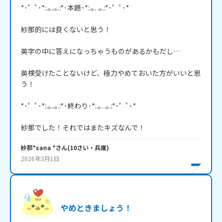
*･゜ﾟ･*:.｡..｡.:*･本題･*:.｡. .｡.:*･゜ﾟ･*

紗那的には良くないと思う！

英字の中に答えになっちゃうものがあるかもだし…

英検受けたことないけど、極力やめておいた方がいいと思
う！

*･゜ﾟ･*:.｡..｡.:*･終わり･*:.｡. .｡.:*･゜ﾟ･*

紗那でした！それではまたキズなんで！
紗那*sana *
さん
(
10
さい・
兵庫
)
2026年3月1日
やめときましょう！