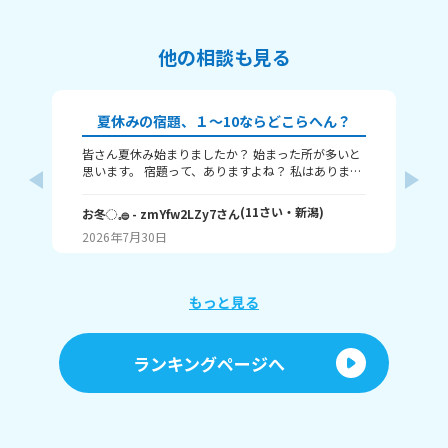
他の相談も見る
夏休みの宿題、１～10ならどこらへん？
皆さん夏休み始まりましたか？ 始まった所が多いと
ね
思います。 宿題って、ありますよね？ 私はありま
夏
す！ 1～10までで表すなら、どこまで終わりました
り
か？ 1はまだ終わってないで、10は全部終わったと
ん
(
11
さい・
新潟
)
お冬◌𓈒𓐍
- zmYfw2LZy7
さん
🌙
いうことです！ 私は6です！ワークと習字と絵が残
も
2026年7月30日
20
ってるので！ みなさんも教えてください！ それじゃ
あまたね☃️
もっと見る
ランキングページへ