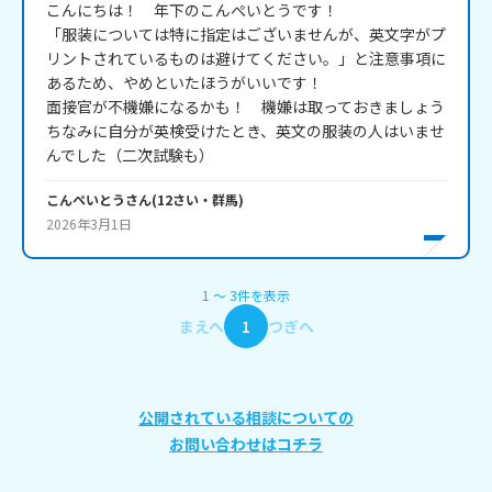
こんにちは！　年下のこんぺいとうです！

「服装については特に指定はございませんが、英文字がプ
リントされているものは避けてください。」と注意事項に
あるため、やめといたほうがいいです！

面接官が不機嫌になるかも！　機嫌は取っておきましょう

ちなみに自分が英検受けたとき、英文の服装の人はいませ
んでした（二次試験も）
こんぺいとう
さん
(
12
さい・
群馬
)
2026年3月1日
1
〜
3
件
を表示
まえへ
1
つぎへ
公開されている相談についての
お問い合わせはコチラ