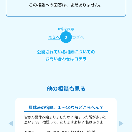
この相談への回答は、まだありません。
0件を表示
まえへ
2
つぎへ
公開されている相談についての
お問い合わせはコチラ
他の相談も見る
夏休みの宿題、１～10ならどこらへん？
皆さん夏休み始まりましたか？ 始まった所が多いと
題
思います。 宿題って、ありますよね？ 私はありま
す！ 1～10までで表すなら、どこまで終わりました
意
か？ 1はまだ終わってないで、10は全部終わったと
(
11
さい・
新潟
)
な