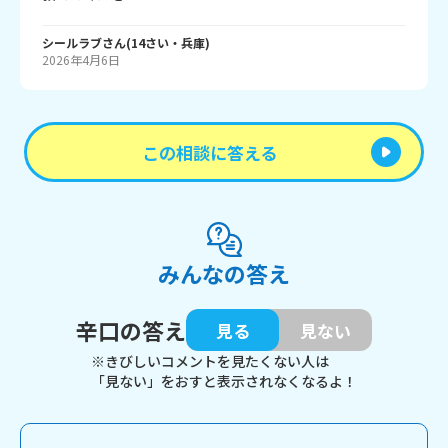
シールラブ
さん
(
14
さい・
兵庫
)
2026年4月6日
この相談に答える
みんなの答え
辛口の答え
見る
見ない
※きびしいコメントを見たくない人は
「見ない」をおすと表示されなくなるよ！