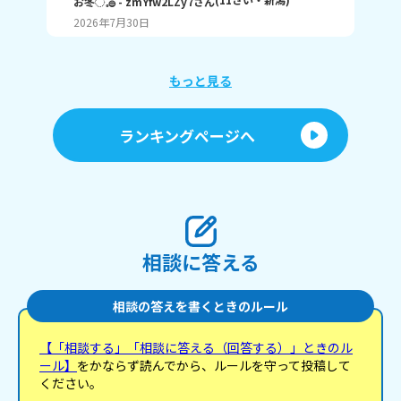
お冬◌𓈒𓐍
- zmYfw2LZy7
さん
めい
いうことです！ 私は6です！ワークと習字と絵が残
2026年7月30日
20
ってるので！ みなさんも教えてください！ それじゃ
が
あまたね☃️
え
もっと見る
あ
ランキングページへ
相談に答える
相談の答えを書くときのルール
【「相談する」「相談に答える（回答する）」ときのル
ール】
をかならず読んでから、ルールを守って投稿して
ください。