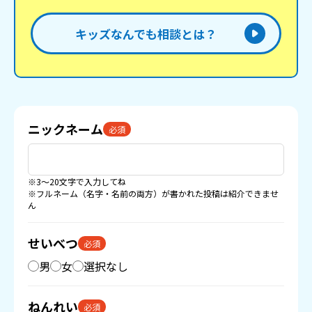
キッズなんでも相談とは？
ニックネーム
必須
※3〜20文字で入力してね
※フルネーム（名字・名前の両方）が書かれた投稿は紹介できませ
ん
せいべつ
必須
男
女
選択なし
ねんれい
必須