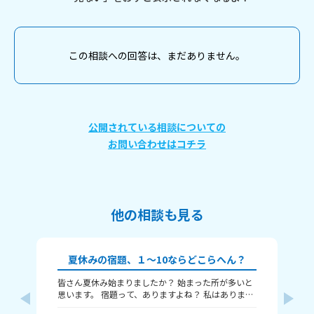
この相談への回答は、まだありません。
公開されている相談についての
お問い合わせはコチラ
他の相談も見る
夏休みの宿題、１～10ならどこらへん？
皆さん夏休み始まりましたか？ 始まった所が多いと
題
思います。 宿題って、ありますよね？ 私はありま
す！ 1～10までで表すなら、どこまで終わりました
意