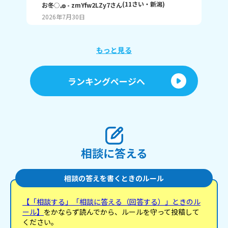
か？ 1はまだ終わってないで、10は全部終わったと
な
(
11
さい・
新潟
)
お冬◌𓈒𓐍
- zmYfw2LZy7
さん
めい
いうことです！ 私は6です！ワークと習字と絵が残
2026年7月30日
20
ってるので！ みなさんも教えてください！ それじゃ
が
あまたね☃️
え
もっと見る
あ
ランキングページへ
相談に答える
相談の答えを書くときのルール
【「相談する」「相談に答える（回答する）」ときのル
ール】
をかならず読んでから、ルールを守って投稿して
ください。