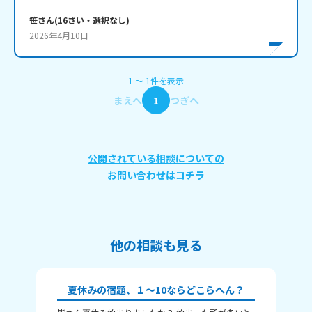
笹
さん
(
16
さい・
選択なし
)
2026年4月10日
1
〜
1
件
を表示
まえへ
1
つぎへ
公開されている相談についての
お問い合わせはコチラ
他の相談も見る
夏休みの宿題、１～10ならどこらへん？