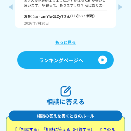
皆さん夏休み始まりましたか？ 始まった所が多いと
題
思います。 宿題って、ありますよね？ 私はありま
す！ 1～10までで表すなら、どこまで終わりました
意
か？ 1はまだ終わってないで、10は全部終わったと
な
(
11
さい・
新潟
)
お冬◌𓈒𓐍
- zmYfw2LZy7
さん
めい
いうことです！ 私は6です！ワークと習字と絵が残
2026年7月30日
20
ってるので！ みなさんも教えてください！ それじゃ
が
あまたね☃️
え
もっと見る
あ
ランキングページへ
相談に答える
相談の答えを書くときのルール
【「相談する」「相談に答える（回答する）」ときのル