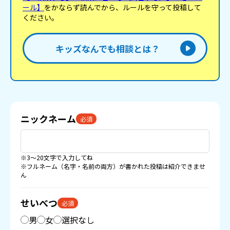
ール】
をかならず読んでから、ルールを守って投稿して
ください。
キッズなんでも相談とは？
ニックネーム
必須
※3〜20文字で入力してね
※フルネーム（名字・名前の両方）が書かれた投稿は紹介できませ
ん
せいべつ
必須
男
女
選択なし