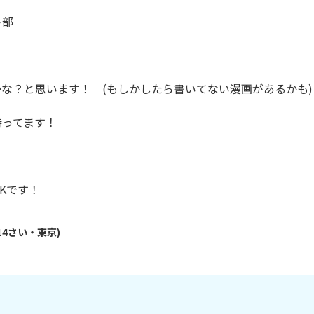
部

な？と思います！　(もしかしたら書いてない漫画があるかも)

ってます！

Kです！
14
さい・
東京
)