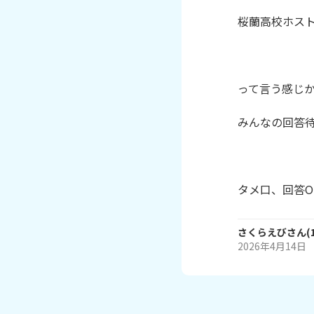
桜蘭高校ホスト
って言う感じか
みんなの回答待
タメ口、回答O
さくらえび
さん
(
2026年4月14日