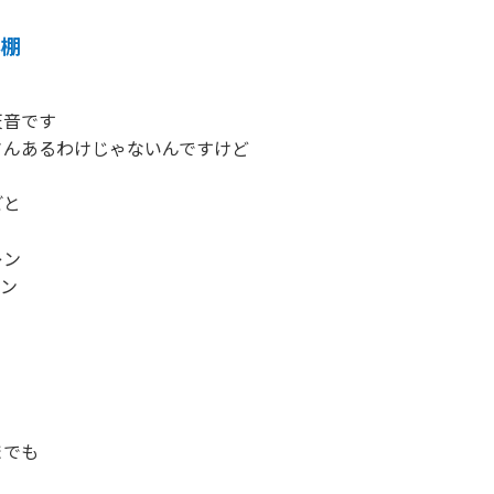
本棚
音です

んあるわけじゃないんですけど

と

ン

ン

でも
