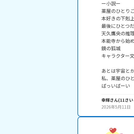
ー小説ー

薬屋のひとりご
本好きの下剋上
最後にひとつだ
天久鷹央の推理
本能寺から始め
鏡の狐城

キャラクター文
　　　　　　　
あとは宇宙とか
私、薬屋のひと
ばっいばーい
幸輝
さん
(
11
さい
2026年5月11日