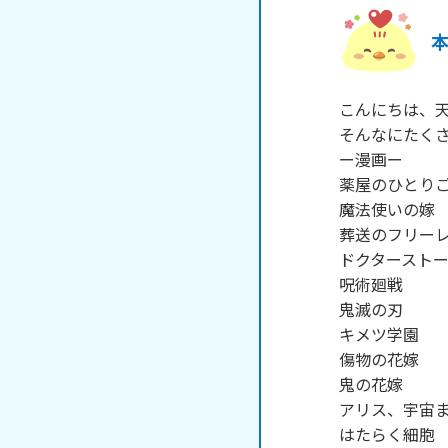
こんにちは、天
そんなにたくさ
ー漫画ー

薬屋のひとりご
魔法使いの嫁

葬送のフリーレ
ドクターストー
呪術廻戦

鬼滅の刃

キメツ学園

傷物の花嫁

鬼の花嫁

アリス、宇宙ま
はたらく細胞
