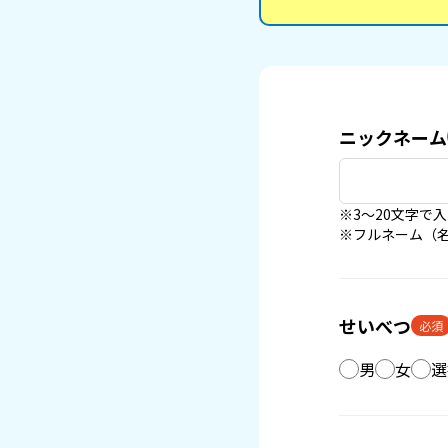
ニックネーム
※3〜20文字で
※フルネーム（
せいべつ
必須
男
女
選