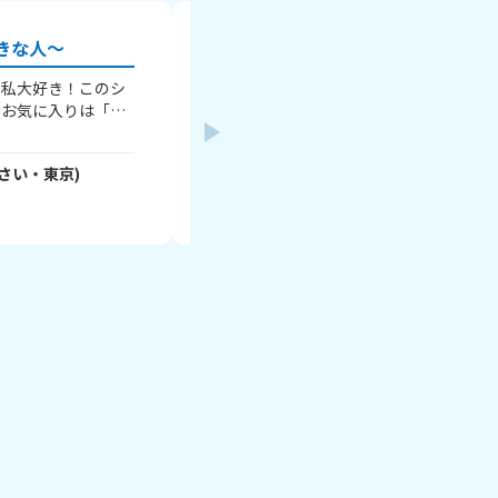
きな人～
 私大好き！このシ
タイトルの通り、1曲でいいのでおすす
のお気に入りは「放
えてください！ 僕のおすすめは サカナクション /
」かな～ 知らない
ミュージック です！ たくさんの回答待ってます！
さんかっけー46
- 3OC5mRWMLR
さん
っちゃおすすめ！
※歌詞は書かないでね
さい・
東京
)
(
15
さい・
千葉
)
！ みんなは何が好
そうじゃなくても
2026年7月3日
な語ろっ！一言でも
ね～