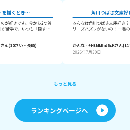
トを描くとき…
角川つばさ文庫好
のが好きです。今から2つ質
みんなは角川つばさ文庫好き？
のが苦手で、いつも「隠す」
リーズハズレがないの！ 一番
張って描く」のどれかなんで
課後チェンジ」と「マス✕コン
描くコツってあります
人は調べてみてね！めっっっっ
c
さん
(
10
さい・
長崎
)
かんな
- +HtMMhd6cK
さん
(
11
ち絵ばかり描いていて、それ
知ってる人がいたら嬉しいです
ん。とうしたらいいですか？
きですか？角川つばさ文庫でも
2026年7月30日
大歓迎です！ 読書好きのみん
答えてくれたら嬉しい！じゃあ
もっと見る
ランキングページへ