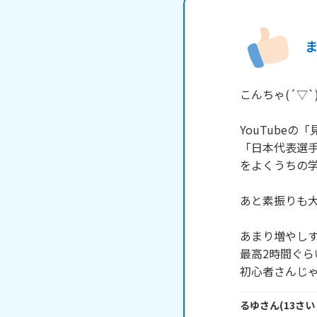
こんちゃ(´▽`
YouTube
「日本代表選
をよくうちの学
あと素振りも
あまり増やし
最高2時間ぐら
初心者さんじ
るゆ
さん
(
13
さい