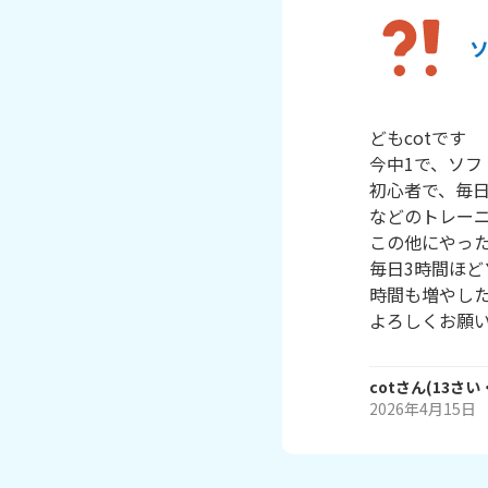
どもcotです

今中1で、ソフ
初心者で、毎
などのトレーニ
この他にやった
毎日3時間ほど
時間も増やした
よろしくお願
cot
さん
(
13
さい
2026年4月15日