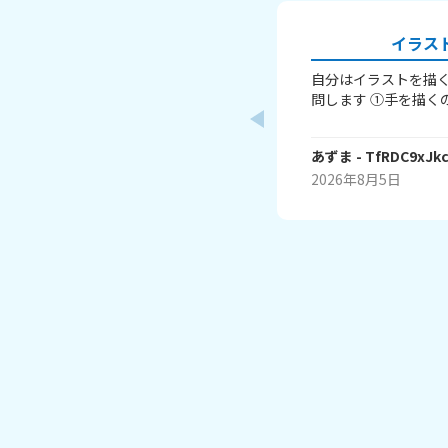
イラス
自分はイラストを描く
問します ①手を描く
か「萌え袖」か「頑
すよね。手を上手く
あずま
- TfRDC9xJk
か……？ ②いつも立
以外は全く描けませ
2026年8月5日