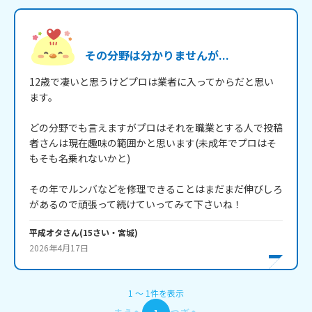
その分野は分かりませんが...
12歳で凄いと思うけどプロは業者に入ってからだと思い
ます。

どの分野でも言えますがプロはそれを職業とする人で投稿
者さんは現在趣味の範囲かと思います(未成年でプロはそ
もそも名乗れないかと)

その年でルンバなどを修理できることはまだまだ伸びしろ
があるので頑張って続けていってみて下さいね！
平成オタ
さん
(
15
さい・
宮城
)
2026年4月17日
1
〜
1
件
を表示