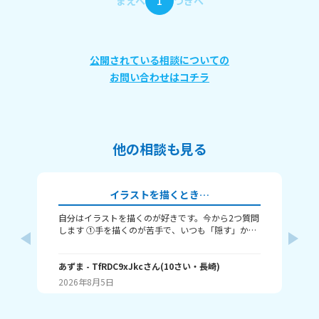
まえへ
1
つぎへ
公開されている相談についての
お問い合わせはコチラ
他の相談も見る
イラストを描くとき…
自分はイラストを描くのが好きです。今から2つ質問
み
します ①手を描くのが苦手で、いつも「隠す」か
ー
「萌え袖」か「頑張って描く」のどれかなんですよ
チ
ね。手を上手く描くコツってありますか……？ ②い
べ
つも立ち絵ばかり描いていて、それ以外は全く描け
あずま
- TfRDC9xJkc
さん
(
10
さい・
長崎
)
人
か
ません。とうしたらいいですか？
角
2026年8月5日
20
読
嬉