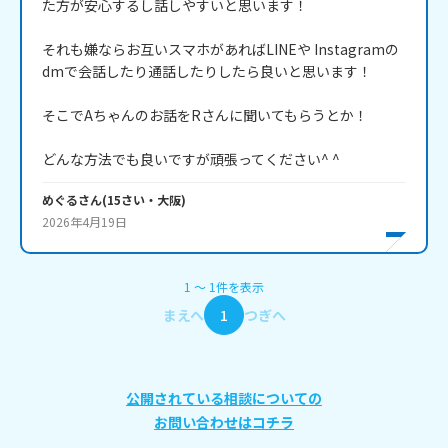
た方が安心するし話しやすいと思います！

それも嫌ならお互いスマホがあればLINEや Instagramの
dmで会話したり通話したりしたら良いと思います！

そこでAちゃんのお話をRさんに聞いてもらうとか！

どんな方法でも良いですが頑張ってください^ ^
めぐる
さん
(
15
さい・
大阪
)
2026年4月19日
1
〜
1
件
を表示
まえへ
1
つぎへ
公開されている相談についての
お問い合わせはコチラ