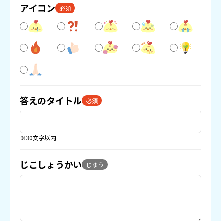
アイコン
必須
答えのタイトル
必須
※30文字以内
じこしょうかい
じゆう