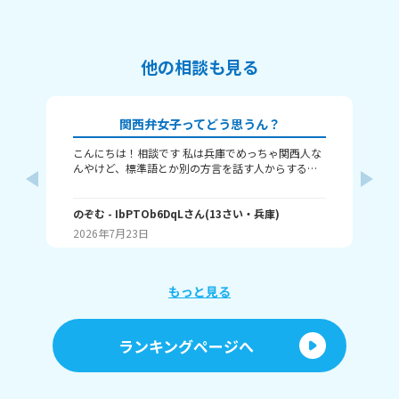
他の相談も見る
関西弁女子ってどう思うん？
こんにちは！相談です 私は兵庫でめっちゃ関西人な
な
んやけど、標準語とか別の方言を話す人からする
し
と、関西弁女子って怖いんですか？ つっこむ時とか
な
は確かに勢い強めかもやし、標準語の人って関西と
の
向井
ちがって、日々ボケとツッコミとかなさそうやし、
のぞむ
- IbPTOb6DqL
さん
(
13
さい・
兵庫
)
と
(
12
変なイメージ持たれんのかなぁって！ 別に普通の時
す
2026年7月23日
20
は結構自然に？まあゆるめにみんな使っとぉけど、
か
それでもやっぱり恐怖感？って持たれるんですか
っ！ 例えばやけど あ、ちょっとこれやってくれへ
ん？ とか、普通の会話で話す時も、気が強そうみた
もっと見る
いに思われるんですか？ 関西弁女子のイメージとか
聞きたいです！
ランキングページへ