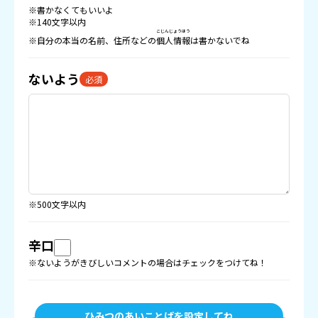
※書かなくてもいいよ
※140文字以内
こじんじょうほう
※自分の本当の名前、住所などの
個人情報
は書かないでね
ないよう
必須
※500文字以内
辛口
※ないようがきびしいコメントの場合はチェックをつけてね！
ひみつのあいことばを設定してね