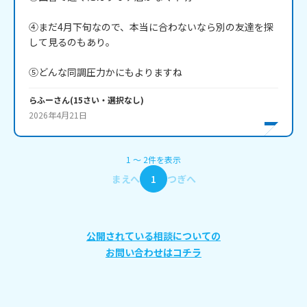
④まだ4月下旬なので、本当に合わないなら別の友達を探
して見るのもあり。

⑤どんな同調圧力かにもよりますね
らふー
さん
(
15
さい・
選択なし
)
2026年4月21日
1
〜
2
件
を表示
まえへ
1
つぎへ
公開されている相談についての
お問い合わせはコチラ