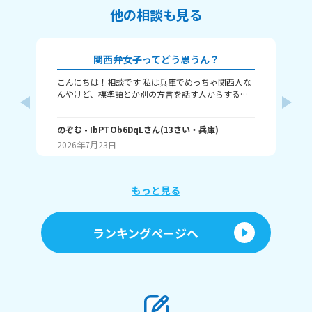
他の相談も見る
関西弁女子ってどう思うん？
こんにちは！相談です 私は兵庫でめっちゃ関西人な
な
んやけど、標準語とか別の方言を話す人からする
し
と、関西弁女子って怖いんですか？ つっこむ時とか
な
は確かに勢い強めかもやし、標準語の人って関西と
の
向井
ちがって、日々ボケとツッコミとかなさそうやし、
のぞむ
- IbPTOb6DqL
さん
(
13
さい・
兵庫
)
と
(
12
変なイメージ持たれんのかなぁって！ 別に普通の時
す
2026年7月23日
20
は結構自然に？まあゆるめにみんな使っとぉけど、
か
それでもやっぱり恐怖感？って持たれるんですか
っ！ 例えばやけど あ、ちょっとこれやってくれへ
ん？ とか、普通の会話で話す時も、気が強そうみた
もっと見る
いに思われるんですか？ 関西弁女子のイメージとか
聞きたいです！
ランキングページへ