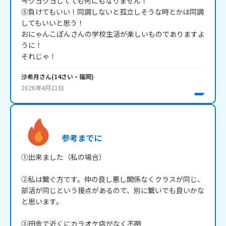
今クヨクヨしてても何にもなりません！

⑤負けてもいい！同調しないと孤立しそうな時とかは同調
してもいいと思う！

おにゃんこぽんさんの学校生活が楽しいものでありますよ
うに！

それじゃ！
沙希月
さん
(
14
さい・
福岡
)
2026年4月21日
参考までに
①出来ました（私の場合）

②私は繋ぐ方です。仲の良し悪し関係なくクラスが同じ、
部活が同じという接点があるので、別に繋いでも良いかな
と思います。

③田舎で近くにカラオケ店がなく不明
