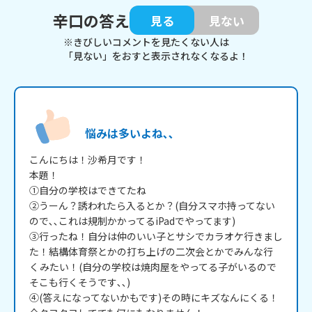
辛口の答え
見る
見ない
※きびしいコメントを見たくない人は
「見ない」をおすと表示されなくなるよ！
悩みは多いよね､､
こんにちは！沙希月です！

本題！

①自分の学校はできてたね

②うーん？誘われたら入るとか？(自分スマホ持ってない
ので､､これは規制かかってるiPadでやってます)

③行ったね！自分は仲のいい子とサシでカラオケ行きまし
た！結構体育祭とかの打ち上げの二次会とかでみんな行
くみたい！(自分の学校は焼肉屋をやってる子がいるので
そこも行くそうです､､)

④(答えになってないかもです)その時にキズなんにくる！