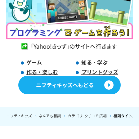
ゲーム
知る・学ぶ
作る・楽しむ
プリントグッズ
ニフティキッズへもどる
ニフティキッズ
なんでも相談
カテゴリ: クチコミ広場
相談タイトル: