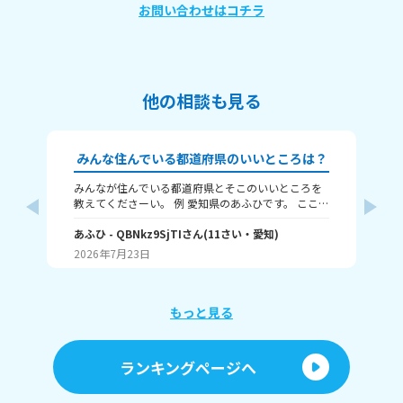
お問い合わせはコチラ
他の相談も見る
みんな住んでいる都道府県のいいところは？
みんなが住んでいる都道府県とそこのいいところを
🗾本題🗾 だいたい
教えてくださーい。 例 愛知県のあふひです。 ここは
人
都市ですが、工業が発展していて中京工業地帯があ
島 父：
ります。観光名所では名古屋城が有名です。歴史的
あふひ
- QBNkz9SjTI
さん
(
11
さい・
愛知
)
け
幼
にも、天下三英傑の信長、秀吉、家康、全員の出身
ん県
2026年7月23日
20
地です。
教え
もっと見る
ランキングページへ