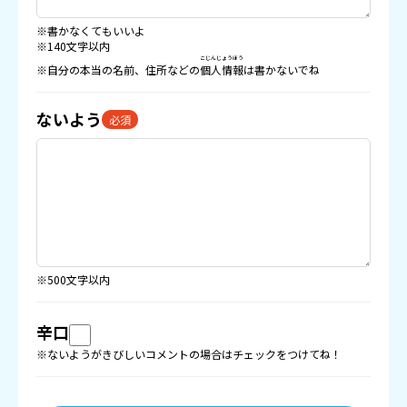
※書かなくてもいいよ
※140文字以内
こじんじょうほう
※自分の本当の名前、住所などの
個人情報
は書かないでね
ないよう
必須
※500文字以内
辛口
※ないようがきびしいコメントの場合はチェックをつけてね！