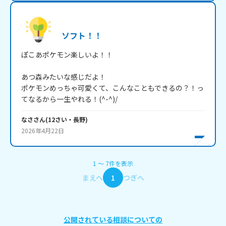
ソフト！！
ぽこあポケモン楽しいよ！！

あつ森みたいな感じだよ！

ポケモンめっちゃ可愛くて、こんなこともできるの？！っ
てなるから一生やれる！(^-^)/
なさ
さん
(
12
さい・
長野
)
2026年4月22日
1
〜
7
件
を表示
まえへ
1
つぎへ
公開されている相談についての