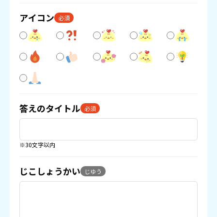
アイコン
必須
答えのタイトル
必須
※30文字以内
じこしょうかい
じゆう