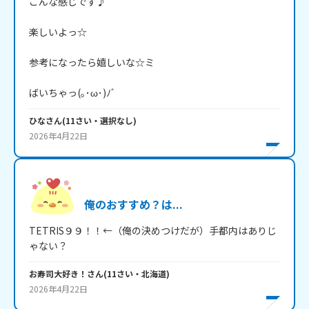
こんな感じです♪

楽しいよっ☆

参考になったら嬉しいな☆ミ

ひな
さん
(
11
さい・
選択なし
)
2026年4月22日
俺のおすすめ？は...
TETRIS９９！！←（俺の決めつけだが）手都内はありじ
ゃない？
お寿司大好き！
さん
(
11
さい・
北海道
)
2026年4月22日