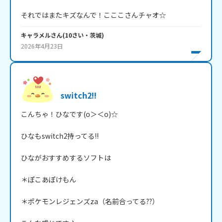
それではまたキズなんで！こここさんチャオ☆
キャラメル
さん
(
10
さい・
茨城
)
2026年4月23日
switch2!!
こんちゃ！ひなです(o＞＜o)☆

ひなもswitch2持ってる!!

ひながおすすめするソフトは

＊ぽこあぽけもん

＊ポケモンレジェンズza（名前合ってる??）
