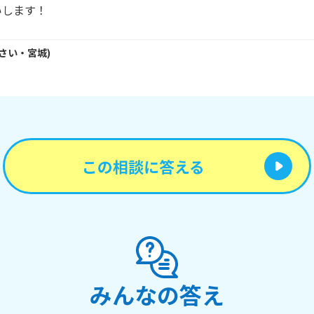
いします！
さい・
宮城
)
この相談に答える
みんなの答え