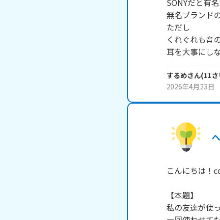
SONYだと有名
無名ブランドの
ただし

くれぐれも音の
耳を大事にし
するめ
さん
(
11
さ
2026年4月23日
こんにちは！c
【本題】

私の友達が使っ
一回使わせても