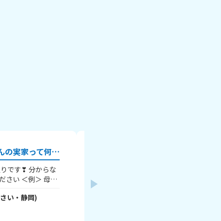
皆のお母さんまたはお父さんの実家って何県？？
ちいかわの映画見たー？？⚠️ネ
ちいかわの映画見ました？？ めっちゃ深
さい ＜例＞ 母：
ったです… 感想教えてください！
0
さい・
静岡
)
りっちゃん
- RyYOKgvEq6
さん
(
11
さい
静岡に住んでるよ～
たくない人は、地方だ
2026年8月5日