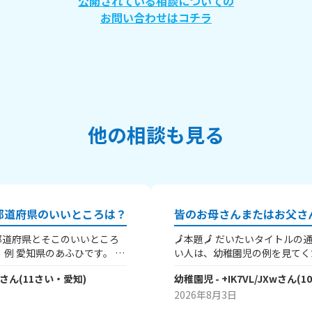
公開されている相談についての
お問い合わせはコチラ
他の相談も見る
都道府県のいいところは？
都道府県とそこのいいところ
🗾本題🗾 だいたいタイトルの通りです❣ 分からな
 こ
い人は、幼稚園児の例を見てくだ
業が発展していて中京工業地
広島 父：徳島、だよ 幼稚園児の親の実家は、県
さん
(
11
さい・
愛知
)
幼稚園児
- +IK7VL/JXw
さん
(
1
名所では名古屋城が有名で
外だけど、、、 ※幼稚園児は
下三英傑の信長、秀吉、家
もちろん県内でもOK.👌 言い
2026年8月3日
す。