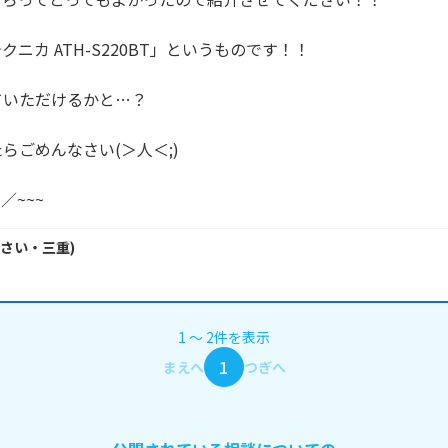
ニカ ATH-S220BT」というものです！！

いただけるかと…？

らごめんなさい(＞人＜;)

／~~~
さい・
三重
)
1
〜
2
件
を表示
1
まえへ
つぎへ