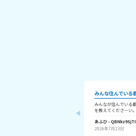
みんな住んでいる
みんなが住んでいる
を教えてくださーい。 例 愛知県のあふひです。
こは都市ですが、工
あふひ
- QBNkz9SjTI
帯があります。観光
す。歴史的にも、天
2026年7月23日
康、全員の出身地で