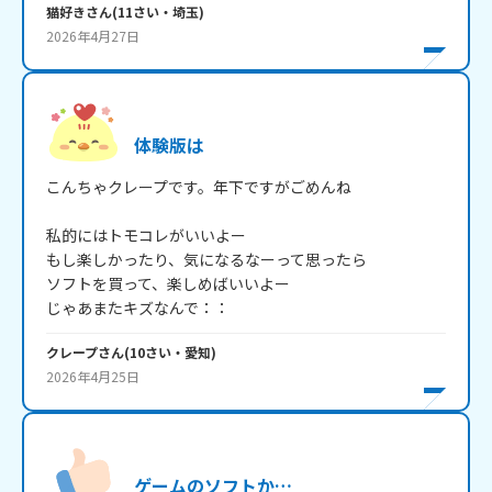
猫好き
さん
(
11
さい・
埼玉
)
2026年4月27日
体験版は
こんちゃクレープです。年下ですがごめんね

私的にはトモコレがいいよー

もし楽しかったり、気になるなーって思ったら

ソフトを買って、楽しめばいいよー

じゃあまたキズなんで：：
クレープ
さん
(
10
さい・
愛知
)
2026年4月25日
ゲームのソフトか…