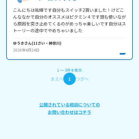
こんにちは祐輝です自分もスイッチ2買いました！けどこ
んななかで自分のオススメはピクミン４です頭も使いなが
ら原因を突き止めてくるのがめっちゃ楽しいです自分はス
トーリーの途中でやめちゃいました
ゆうき
さん
(
11
さい・
神奈川
)
2026年4月24日
1
〜
3
件
を表示
まえへ
1
つぎへ
公開されている相談についての
お問い合わせはコチラ