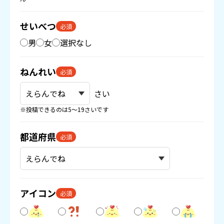
せいべつ
必須
男
女
選択なし
ねんれい
必須
さい
※投稿できるのは5〜19さいです
都道府県
必須
アイコン
必須