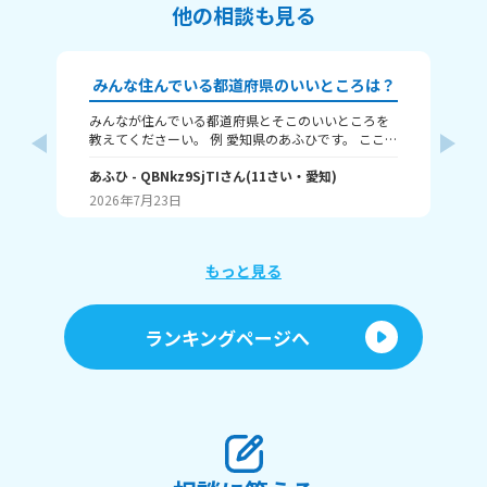
他の相談も見る
みんな住んでいる都道府県のいいところは？
みんなが住んでいる都道府県とそこのいいところを
🗾本題🗾 だいたい
教えてくださーい。 例 愛知県のあふひです。 ここは
人
都市ですが、工業が発展していて中京工業地帯があ
島 父：
ります。観光名所では名古屋城が有名です。歴史的
あふひ
- QBNkz9SjTI
さん
(
11
さい・
愛知
)
け
幼
にも、天下三英傑の信長、秀吉、家康、全員の出身
ん県
2026年7月23日
20
地です。
教え
もっと見る
ランキングページへ