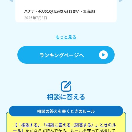
むランキング1位（一番たくさん読む） ・アニメ詳
ふぃ
しいランキング1位 こんな感じ。 皆はどんなランキ
🤍
ングで1位取れる？ 書いてくれたら嬉しいです！ じ
バナナ
- 4cU51Qtfzw
さん
(
13
さい・
北海道
)
(
13
ゃね。
2026年7月9日
20
もっと見る
ランキングページへ
相談に答える
相談の答えを書くときのルール
【「相談する」「相談に答える（回答する）」ときのル
ール】
をかならず読んでから、ルールを守って投稿して