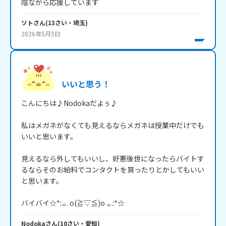
陰ながら応援しています
ソト
さん
(
13
さい・
埼玉
)
2026年5月5日
いいと思う！
こんにちは♪Nodokaだよぅ♪

私はメガネがなくても見えるならメガネは授業中だけでも
いいと思います。

見えるなら外してもいいし、好悪後世になったらバイトす
るならそのお給料でコンタクトを買ったりとかしてもいい
と思います。

バイバイ☆*:.｡. o(≧▽≦)o .｡.:*☆
Nodoka
さん
(
10
さい・
愛知
)