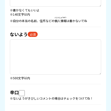
※書かなくてもいいよ
※140文字以内
こじんじょうほう
※自分の本当の名前、住所などの
個人情報
は書かないでね
ないよう
必須
※500文字以内
辛口
※ないようがきびしいコメントの場合はチェックをつけてね！