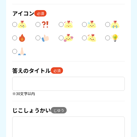
アイコン
必須
答えのタイトル
必須
※30文字以内
じこしょうかい
じゆう