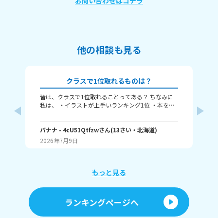
お問い合わせはコチラ
他の相談も見る
クラスで1位取れるものは？
皆は、クラスで1位取れることってある？ ちなみに
み
私は、 ・イラストが上手いランキング1位 ・本を読
むランキング1位（一番たくさん読む） ・アニメ詳
ふぃ
しいランキング1位 こんな感じ。 皆はどんなランキ
🤍
ングで1位取れる？ 書いてくれたら嬉しいです！ じ
バナナ
- 4cU51Qtfzw
さん
(
13
さい・
北海道
)
(
13
ゃね。
2026年7月9日
20
もっと見る
ランキングページへ