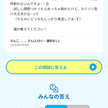
然剃れないんですよ~！泣

　試しに顔用つかったらめっちゃ剃れたけど、カミソリ負
け大丈夫かな~って

　（ちなみにどっちもしっかり保湿してま~す）

　誰か教えてください！
さんご。。。
さん
(
12
さい・
選択なし
)
2026年5月4日
この相談に答える
みんなの答え