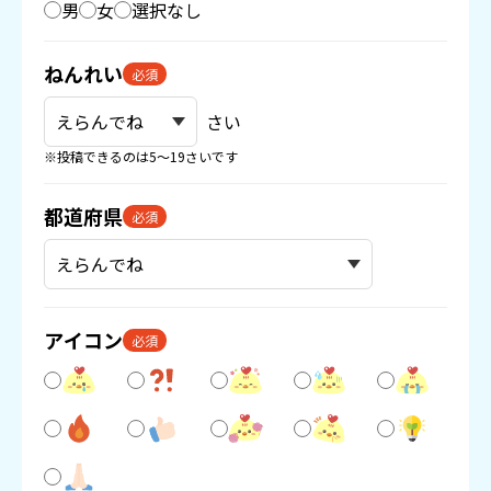
男
女
選択なし
ねんれい
必須
さい
※投稿できるのは5〜19さいです
都道府県
必須
アイコン
必須