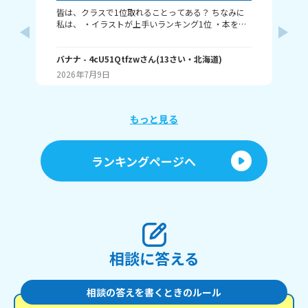
皆は、クラスで1位取れることってある？ ちなみに
み
私は、 ・イラストが上手いランキング1位 ・本を読
むランキング1位（一番たくさん読む） ・アニメ詳
ふぃ
しいランキング1位 こんな感じ。 皆はどんなランキ
🤍
ングで1位取れる？ 書いてくれたら嬉しいです！ じ
バナナ
- 4cU51Qtfzw
さん
(
13
さい・
北海道
)
(
13
ゃね。
2026年7月9日
20
もっと見る
ランキングページへ
相談に答える
相談の答えを書くときのルール