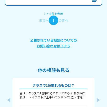
1
〜
1
件
を表示
まえへ
1
つぎへ
公開されている相談についての
お問い合わせはコチラ
他の相談も見る
クラスで1位取れるものは？
皆は、クラスで1位取れることってある？ ちなみに
〈本
私は、 ・イラストが上手いランキング1位 ・本を読
れ
むランキング1位（一番たくさん読む） ・アニメ詳
ということ
しいランキング1位 こんな感じ。 皆はどんなランキ
何番