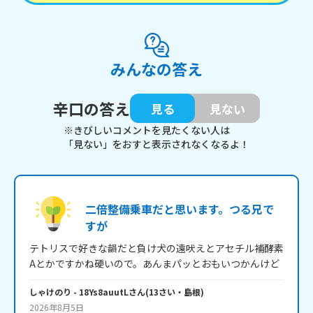
みんなの答え
辛口の答え
見る
見ない
※きびしいコメントを見たくない人は
「見ない」をおすと表示されなくなるよ！
二倍整備乗車だと思います。つる兄で
すが
テトリスで好きな韻だと負け犬の遠吠えとアセチル補酵素
Aとかですかね硬いので。あんまパッとおもいつかんけど
しゃけのり
- 18Ys8auutL
さん
(
13
さい・
島根
)
2026年8月5日