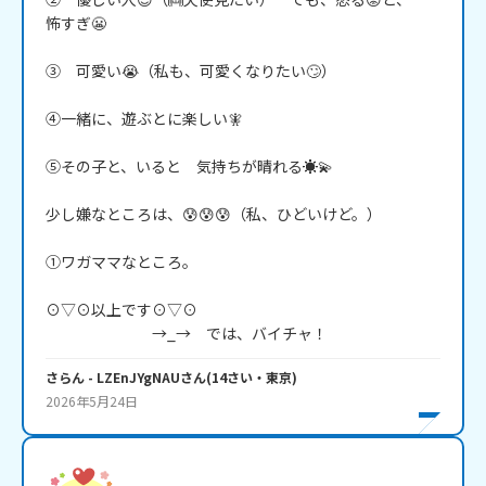
怖すぎ😬

③　可愛い😭（私も、可愛くなりたい🙄）

④一緒に、遊ぶとに楽しい🧚

⑤その子と、いると　気持ちが晴れる☀️💫

少し嫌なところは、😰😰😰（私、ひどいけど。）

①ワガママなところ。

⊙▽⊙以上です⊙▽⊙

さらん
- LZEnJYgNAU
さん
(
14
さい・
東京
)
2026年5月24日