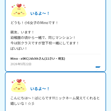
いるよ～！
どうも！小6女子のMinoです！
親友、います！

幼稚園の頃から一緒で、同じマンション！

今は別クラスですが登下校一緒にしてます！

ばいばい！
Mino
- x0KC/Jdchh
さん
(
11
さい・
埼玉
)
2026年5月22日
いるよ～！
こんにちは～！ばにらです!!!ニックネーム覚えてくれると
嬉しいな！☆彡