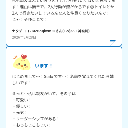
私も親友なんていません！むしろ作りたくないと思ってま
す！理由は簡単で、2人行動が嫌だからです😄トイレとか
1人で行きたいし！いろんな人と仲良くなりたいんで！

じゃ！そゆことで！
ナタデココ
- McBnqkxm8J
さん
(
12
さい・
神奈川
)
2026年5月28日
います！
はじめまして～！Sialu です…！名前を覚えてくれたら嬉
しいです！
えっと…私は親友がいて、その子は

・可愛い！

・優しい！

・元気！

・リーダーシップがある！

・おっちょこちょい！
