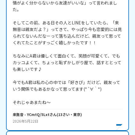
情がよく分からないから友達がいいな」って言われまし
た。

そしてこの前、ある日その人とLINEをしていたら、「来
無音は親友だよ？」ってきて、やっぱり今も恋愛的には見
られてないんだなーって落ち込んだけど、親友って思って
くれてたことがすっごく嬉しかったです！！

ちなみにA君は優しくて面白くて、笑顔が可愛くて、でも
カッコよくて、ちょっと恥ずかしがり屋で、話すととって
も楽しいです♪

今でもA君は私の心の中では「好きぴ」だけど、親友って
いう関係でもあるかなって思ってます(*´∀｀*)

それじゃあまたね～
来無音
- YCmtQ/5Lxt
さん
(
13
さい・
東京
)
2026年5月22日