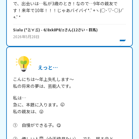
で、出会いは…私が3歳のとき！なので…9年の親友で
す！来年で10年！！！じゃあバイバイ*.ﾟ+ヽ(○･▽･○)ﾉﾞ 
Sialu (*≧∀≦)
- 6/8xk8P8/z
さん
(
12
さい・
群馬
)
2026年5月28日
えっと⋯
こんにちは～年上失礼します～

私の将来の夢は、芸能人です。
私は…

急に、本題に入ります。🤭

私の親友は、😜

①　自慢ができる子。😋

②　優しい人😇（👼天使見たい）　でも、怒る😡と、
