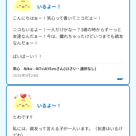
いるよー！
こんにちはぁー！笑心って書いてニコだよー！
ニコもいるよー！一人だけかなー？3歳の時からずーっと
友達なんだぁー！今は、離れちゃったけどいつまでも親友
なんだぁー！

ばいばーい！！
笑心 Niko
- 0ITciAYSvn
さん
(
13
さい・
選択なし
)
2026年5月24日
いるよ～！
とわです!!
私には、親友って言える子が一人います。（友達はいるけ
どね）
