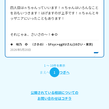
四人目はｎちゃんっていいます！ｎちゃんはいろんなこと
をおもいつきます！はげますのが上手です！ｎちゃんとキ
ッザニアにいったこともあります！

それじゃぁ、さいさの～！🍀🌻
🍀 咲乃 🌻 （さきの）
- SFsyc+qgXU
さん
(
10
さい・
東京
)
2026年5月20日
1
〜
10
件
を表示
まえへ
1
つぎへ
公開されている相談についての
お問い合わせはコチラ