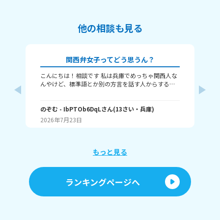
他の相談も見る
関西弁女子ってどう思うん？
こんにちは！相談です 私は兵庫でめっちゃ関西人な
な
んやけど、標準語とか別の方言を話す人からする
し
と、関西弁女子って怖いんですか？ つっこむ時とか
な
は確かに勢い強めかもやし、標準語の人って関西と
の
向井
ちがって、日々ボケとツッコミとかなさそうやし、
のぞむ
- IbPTOb6DqL
さん
(
13
さい・
兵庫
)
と
(
12
変なイメージ持たれんのかなぁって！ 別に普通の時
す
2026年7月23日
20
は結構自然に？まあゆるめにみんな使っとぉけど、
か
それでもやっぱり恐怖感？って持たれるんですか
っ！ 例えばやけど あ、ちょっとこれやってくれへ
ん？ とか、普通の会話で話す時も、気が強そうみた
もっと見る
いに思われるんですか？ 関西弁女子のイメージとか
聞きたいです！
ランキングページへ