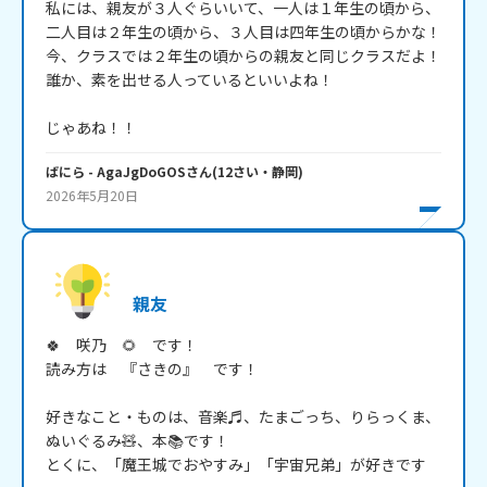
私には、親友が３人ぐらいいて、一人は１年生の頃から、
二人目は２年生の頃から、３人目は四年生の頃からかな！

今、クラスでは２年生の頃からの親友と同じクラスだよ！

誰か、素を出せる人っているといいよね！

じゃあね！！
ばにら
- AgaJgDoGOS
さん
(
12
さい・
静岡
)
2026年5月20日
親友
🍀　咲乃　🌻　です！

読み方は　『さきの』　です！

好きなこと・ものは、音楽♬、たまごっち、りらっくま、
ぬいぐるみ🧸、本📚️です！

とくに、「魔王城でおやすみ」「宇宙兄弟」が好きです
