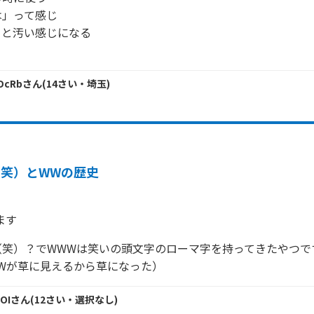
」って感じ

と汚い感じになる

DcRb
さん
(
14
さい・
埼玉
)
（笑）とWWの歴史
ます
笑）？でWWWは笑いの頭文字のローマ字を持ってきたやつです
Wが草に見えるから草になった）
OI
さん
(
12
さい・
選択なし
)