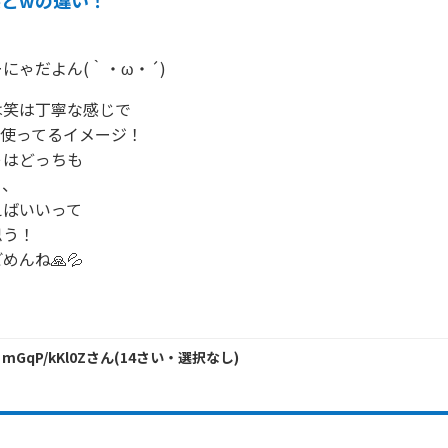
笑とwの違い！
にゃだよん(｀・ω・´)
笑は丁寧な感じで

使ってるイメージ！

はどっちも

、

ばいいって

う！

んね🙏💦

♪
 mGqP/kKl0Z
さん
(
14
さい・
選択なし
)