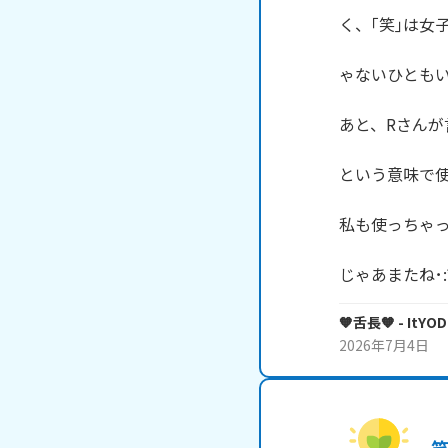
く、｢笑｣は女
ゃないひともい
あと、Rさんが
という意味で使
私も使っちゃっ
じゃあまたね･:*+.\
🧡舌長🧡
- ItYO
2026年7月4日