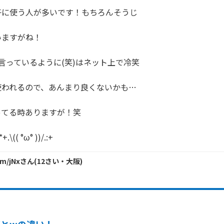
子に使う人が多いです！もちろんそうじ

ますがね！

言っているように(笑)はネット上で冷笑

われるので、あんまり良くないかも…

てる時ありますが！笑

(( °ω° ))/.:+
Dm/jNx
さん
(
12
さい・
大阪
)