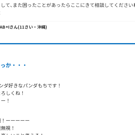
そして､また困ったことがあったらここにきて相談してください
よ
AB+I
さん
(
11
さい・
沖縄
)
そっか・・・
とパンダ好きなパンダもちです！

ろしくね！

ー！

！
！ーーーーー

無視！
