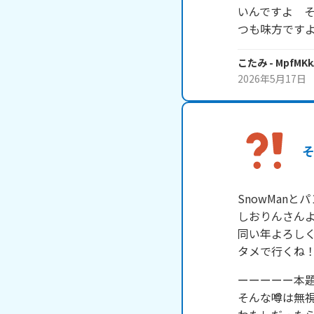
いんですよ　
つも味方です
こたみ
- MpfMKk
2026年5月17日
SnowMan
しおりんさんよ
同い年よろしく
タメで行くね
ーーーーー本題
そんな噂は無視