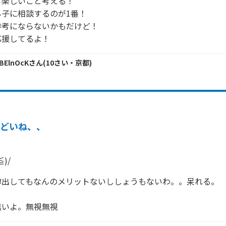
楽しいこと考える！

子に相談するのが1番！

考にならないかもだけど！

応援してるよ！
dBElnOcK
さん
(
10
さい・
京都
)
ひどいね、、
)/
出してもなんのメリットないししょうもないわ。。呆れる。

無いよ。無視無視