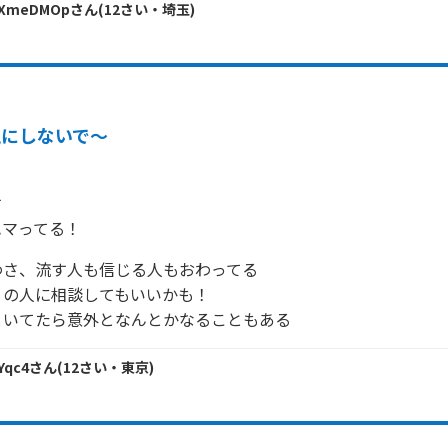
CXmeDMOp
さん
(
12
さい・
埼玉
)
気にしないで～


ハマってる！
さ、流す人も信じる人もおわってる

の人に相談してもいいかも！

といてたら意外となんとかなることもある
Yqc4
さん
(
12
さい・
東京
)