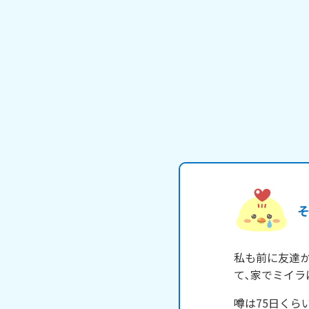
私も前に友達
て､家でミイ
噂は75日く