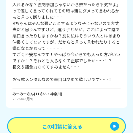
入れるかな？強制参加じゃないから嫌だったら平気だよ」

って優しく言ってくれてその時は親にダメって言われるか
もと言って断りました……

Kちゃんはそんな悪いことするような子じゃないので大丈
夫だと思うんですけど、違う子とかが、これによって陰で
悪口言ったりしますかね？別に私はそういう人とはあまり
仲良くしてないですが、だからと言って言われたりすると
嫌だなとかあって…………

すごく不安なんです！やっぱり今からでも入った方がいい
ですか！？それとも入らなくて正解でしたか……！？

長文＆語彙力なくてすみません……

お豆腐メンタルなので辛口はやめて欲しいです……！
みーみー
さん
(
11
さい・
神奈川
)
2026年5月9日
この相談に答える