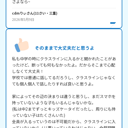
さよなら~
cdmりぃ
さん
(
11
さい・
三重
)
2026年5月9日
そのままで大丈夫だと思うよ
私も中学の時にクラスラインに入るかと聞かれたことがあ
ったけど、断っても何もなかったよ。だからそこまで心配
しなくて大丈夫！

学校では普通に話してるだろうし、クラスラインじゃなく
ても個人個人で話したりすれば良いと思うよ。

家によってその辺の決まりは違うと思うし、まだスマホを
持っていないような子もいるんじゃないかな。

(私は中2までずっとキッズケータイだったし、周りにも持
っていない子はたくさんいた)

全員が入るっていうのは不可能だから、クラスラインに入
っていないからノリ悪いっていうわけじゃない。全然問題