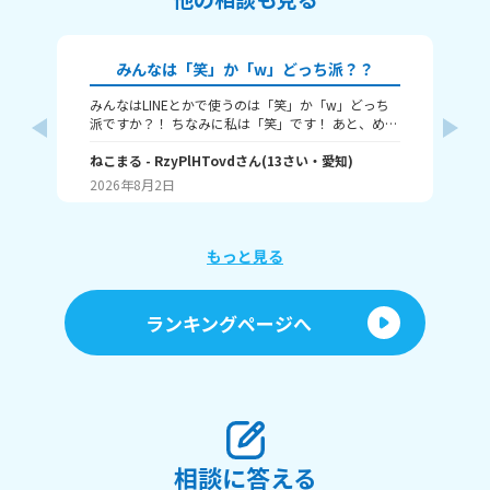
みんなは「笑」か「w」どっち派？？
みんなはLINEとかで使うのは「笑」か「w」どっち
🎀
派ですか？！ ちなみに私は「笑」です！ あと、めっ
ん
ちゃ笑ってるときは何を使うかも教えてほしいで
人
す！ （笑笑、爆笑、wwwなど）
ねこまる
- RzyPlHTovd
さん
(
13
さい・
愛知
)
ン
わた
が
2026年8月2日
20
に
「
け
ょ
もっと見る
に
行
す
ランキングページへ
間
ラ
「
しくて
た
を
も
い。
相談に答える