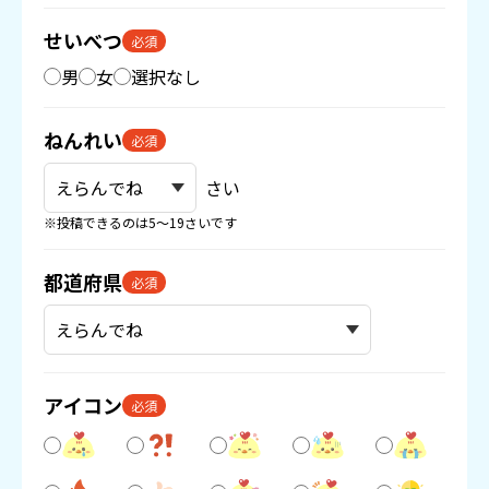
せいべつ
必須
男
女
選択なし
ねんれい
必須
さい
※投稿できるのは5〜19さいです
都道府県
必須
アイコン
必須