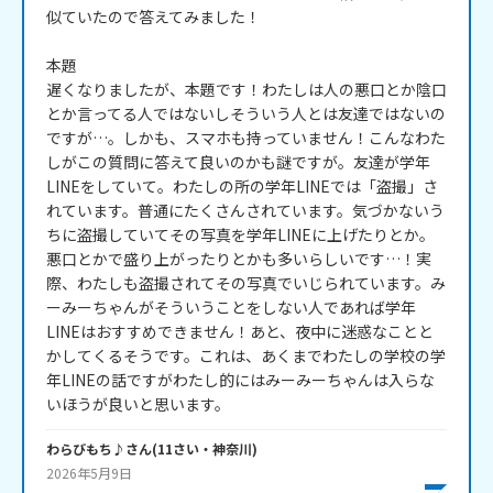
似ていたので答えてみました！

本題

遅くなりましたが、本題です！わたしは人の悪口とか陰口
とか言ってる人ではないしそういう人とは友達ではないの
ですが…。しかも、スマホも持っていません！こんなわた
しがこの質問に答えて良いのかも謎ですが。友達が学年
LINEをしていて。わたしの所の学年LINEでは「盗撮」さ
れています。普通にたくさんされています。気づかないう
ちに盗撮していてその写真を学年LINEに上げたりとか。
悪口とかで盛り上がったりとかも多いらしいです…！実
際、わたしも盗撮されてその写真でいじられています。み
ーみーちゃんがそういうことをしない人であれば学年
LINEはおすすめできません！あと、夜中に迷惑なことと
かしてくるそうです。これは、あくまでわたしの学校の学
年LINEの話ですがわたし的にはみーみーちゃんは入らな
いほうが良いと思います。
わらびもち♪
さん
(
11
さい・
神奈川
)
2026年5月9日