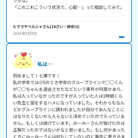
うかな。

「これこれこういう状況で、心配…」って相談してみて。

ヒマラヤペルシャ
さん
(
16
さい・
神奈川
)
2026年5月9日
私は…
初めまして！七瀬です！

私の学年では小5のとき学年のグループラインで○○くん
が○○ちゃんを退会させたなどという事件が何度かあり、
私は入っていなかったのですが入っていた人は1時間くら
い先生と話をするハメになっていました。それからもなん
どかグループラインに誘われましたが自分であんなことに
はなりたくないから入らないと決めていたので入っていま
せん。もしくは抜けています。みーみーさんが抜けたのは
正解だったのではないかなと思いました。もし何かあった
ときにみーみーさんは何もしていないのに事件に巻き込ま