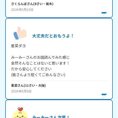
さくらんぼ
さん
(
8
さい・
栃木
)
2026年5月10日
大丈夫だとおもうよ！
星菜ダヨ

みーみーさんのお話読んでみた感じ

全然そんなことはないと思います！

だから安心してください

(皆さんより短くてごめんなさい)
星菜
さん
(
11
さい・
大阪
)
2026年5月9日
みーみーさん次第！