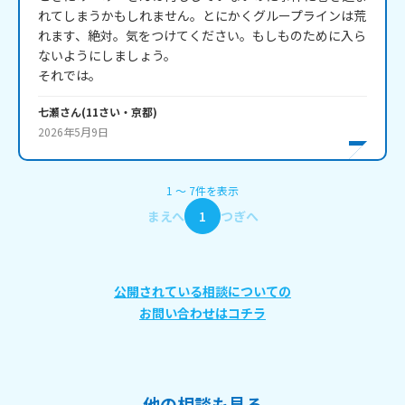
れてしまうかもしれません。とにかくグループラインは荒
れます、絶対。気をつけてください。もしものために入ら
ないようにしましょう。

それでは。
七瀬
さん
(
11
さい・
京都
)
2026年5月9日
1
〜
7
件
を表示
まえへ
1
つぎへ
公開されている相談についての
お問い合わせはコチラ
他の相談も見る