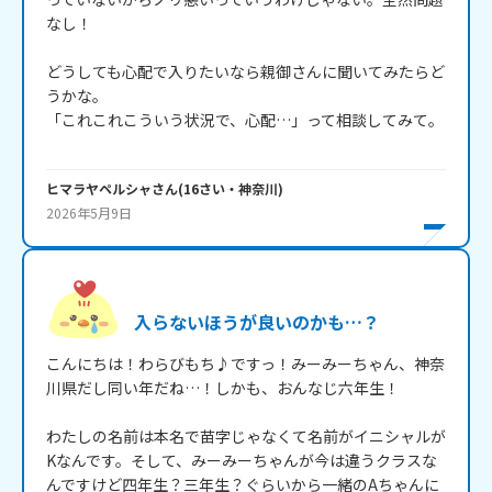
なし！

どうしても心配で入りたいなら親御さんに聞いてみたらど
うかな。

「これこれこういう状況で、心配…」って相談してみて。

ヒマラヤペルシャ
さん
(
16
さい・
神奈川
)
2026年5月9日
入らないほうが良いのかも…？
こんにちは！わらびもち♪ですっ！みーみーちゃん、神奈
川県だし同い年だね…！しかも、おんなじ六年生！

わたしの名前は本名で苗字じゃなくて名前がイニシャルが
Kなんです。そして、みーみーちゃんが今は違うクラスな
んですけど四年生？三年生？ぐらいから一緒のAちゃんに