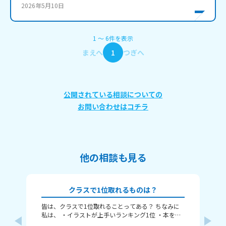
2026年5月10日
1
〜
6
件
を表示
まえへ
1
つぎへ
公開されている相談についての
お問い合わせはコチラ
他の相談も見る
クラスで1位取れるものは？
皆は、クラスで1位取れることってある？ ちなみに
み
私は、 ・イラストが上手いランキング1位 ・本を読
むランキング1位（一番たくさん読む） ・アニメ詳
ふぃ