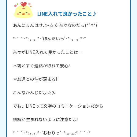
LINE入れて良かったこと♪
あんにょんはせよ~☆彡 奈々なのだっ(*^^*)

*･゜ﾟ･*:.｡..｡.:*･'ほんだいっ'･*:.｡. .｡.:*･゜

奈々がLINE入れて良かったことは…

＊親とすぐ連絡が取れて安心!

＊友達との仲が深まる!

こんなかんじだよ☆彡

でも、LINEって文字のコミニケーションだから

誤解が生まれないように注意だよ!

*･゜ﾟ･*:.｡..｡.:*･'おわりっ'･*:.｡. .｡.:*･゜ﾟ･*
