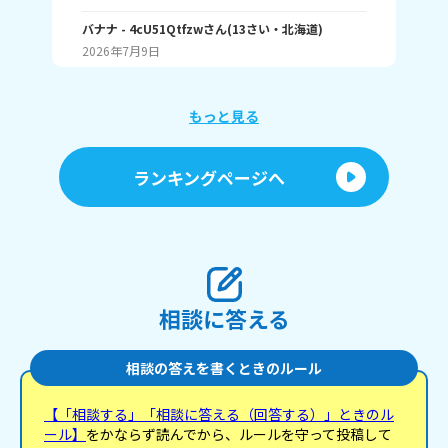
しいランキング1位 こんな感じ。 皆はどんなランキ
🤍
ングで1位取れる？ 書いてくれたら嬉しいです！ じ
バナナ
- 4cU51Qtfzw
さん
(
13
さい・
北海道
)
(
13
ゃね。
2026年7月9日
20
もっと見る
ランキングページへ
相談に答える
相談の答えを書くときのルール
【「相談する」「相談に答える（回答する）」ときのル
ール】
をかならず読んでから、ルールを守って投稿して