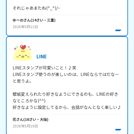
それじゃあまたね(^_^)/~
ゆーの
さん
(
14
さい・
三重
)
2026年5月11日
LINE
LINEスタンプが可愛いこと！♪笑

LINEスタンプ使うのが楽しいのは、LINEならではだなー
と思うよ。

壁紙変えられたり好きなようにできるのも、LINEの好き
なところかな(^^)

好きなように設定してるから、会話がなんとなく楽しい♪
花
さん
(
16
さい・
大阪
)
2026年5月10日