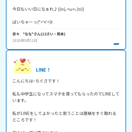
今日もいい日になぁれ♪((o(｡>ω<｡)o))

ばいちゃーっ(*>∀<)t
奈々 *なな*
さん
(
12
さい・
熊本
)
2026年5月11日
LINE！
こんにちは~ちぐさです！

私も中学生になってスマホを買ってもらったのでLINEして
います。

私がLINEをしてよかったと思うことは連絡をすぐ取れる
ところです！
