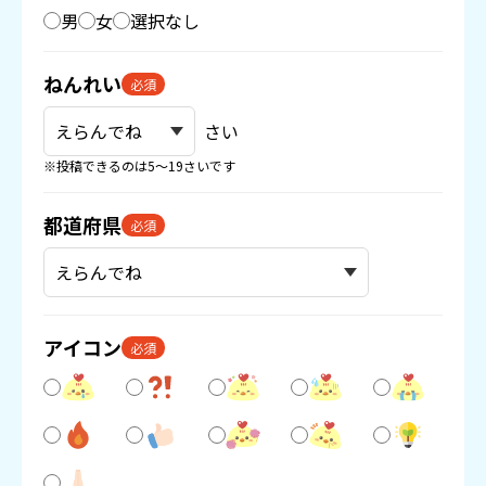
男
女
選択なし
ねんれい
必須
さい
※投稿できるのは5〜19さいです
都道府県
必須
アイコン
必須