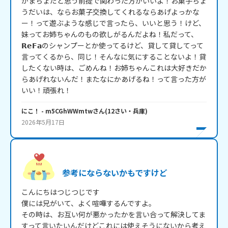
かまちょだと思う前提で関わった方がいいよ！お菓子ちょ
うだいは、ならお菓子交換してくれるならあげよっかな
ー！って遊ぶような感じで言ったら、いいと思う！けど、
妹ってお姉ちゃんのもの欲しがるんだよね！私だって、
𝗥𝗲𝗙𝗮のシャンプーとか使ってるけど、貸して貸してって
言ってくるから、同じ！そんなに気にすることないよ！貸
したくない時は、ごめんね！お姉ちゃんこれは大好きだか
らあげれないんだ！またなにかあげるね！って言った方が
いい！頑張れ！
にこ！
- m5CGhWWmtw
さん
(
12
さい・
兵庫
)
2026年5月17日
参考にならないかもですけど
こんにちはつじつじです

僕には兄がいて、よく喧嘩するんですよ。

その時は、お互い何が悪かったかを言い合って解決してま
すって言いたいんだけどこれには使えそうにないから考え