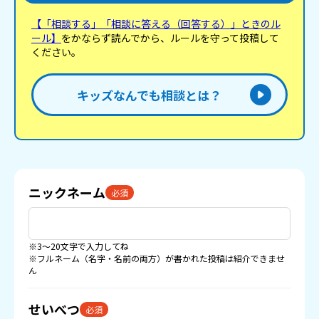
母さんは、普段はわたしのことを嫌っている訳では
なくむしろ可愛がってくれるのですが、今回は酒癖
【「相談する」「相談に答える（回答する）」ときのル
が悪かったからこうなってしまったんだと思いま
ール】
をかならず読んでから、ルールを守って投稿して
す。酔っ払っている人にいちいち口出ししたわたし
が悪かったかもしれませんが、調べてみたら｢出てい
ください。
け｣と言って追い出そうとするのは虐待らしく、もし
かしてわたしのお母さんは実はやばい親なのでは、
とかもしこれからまた同じようなことが起きたらど
キッズなんでも相談とは？
うしよう、と不安になってしまっています。 とにか
くこの経験はトラウマになりました。 とても怖かっ
たので分かりづらい文章になってしまったかもしれ
ませんが、慰めの言葉が欲しいです…泣
ニックネーム
必須
※3〜20文字で入力してね
※フルネーム（名字・名前の両方）が書かれた投稿は紹介できませ
ん
せいべつ
必須