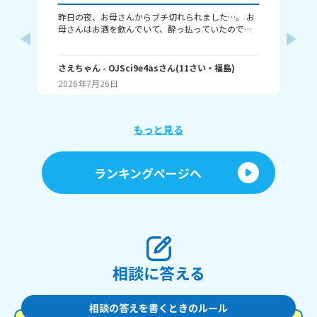
昨日の夜、お母さんからブチ切れられました…。 お
今日５
母さんはお酒を飲んでいて、酔っ払っていたのです
しようと 思ったらLIN
が(ちなみにほぼ毎晩飲んでいます)、わたしは前から
すけど
ずっとお母さんの酔っ払っている姿にイライラして
さっき 起きてきた弟がお母
しまっていました。(話し方など) それで昨日、また
よ、理
さえちゃん
- OJSci9e4as
さん
(
11
さい・
福島
)
ティ
イライラしてしまいつい何度もイライラした声を出
入れたら 怒るみたい
2026年7月26日
20
していたら、急にお母さんが怒って来て、お母さん
った事
の機嫌がとても悪くなりました。 ただ機嫌が悪いだ
たら私の分の 
けじゃなくて、今までに聞いた事のない叫び声で｢出
も私を無
てけ！！｣と言われました。その他にも、｢気分悪い
が 入っているので入れて欲しいけど 今の状況では無
もっと見る
わ！｣とか、｢なんでも暴れればいいと思ってんのか
おめーは！！｣などと叫ばれ、わたしはビクッとしな
がらしばらく同じ場所にずっと座っていました。 そ
ランキングページへ
してその後にお母さんから｢早く出ていって｣と言わ
れ、更には腕を掴まれわたしを玄関に連れていこう
としていました。わたしは流石にこれは取り返しの
つかないことになるのではと思い、焦って｢ごめんな
さい、ごめんなさい｣と謝りました。そしたら、お母
さんの機嫌は治って許して貰えましたが、今までに
言われたことのない言葉や叫び声を聞いたりしたの
で、とても怖かったです。 その後、わたしは寝たの
相談に答える
ですがあまりの怖さに苦しくなってハァハァとなっ
てしまいました。 もう昨日のことですがまだそれを
思い出すと体が震えそうになります。とにかく今ま
でに1番叱られてとても怖かったです。 ちなみにお
相談の答えを書くときのルール