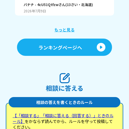
ングで1位取れる？ 書いてくれたら嬉しいです！ じ
バナナ
- 4cU51Qtfzw
さん
(
13
さい・
北海道
)
(
13
ゃね。
2026年7月9日
20
もっと見る
ランキングページへ
相談に答える
相談の答えを書くときのルール
【「相談する」「相談に答える（回答する）」ときのル
ール】
をかならず読んでから、ルールを守って投稿して
ください。