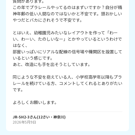
質問があります。

この年でプラレールやってるのはまずいですか？自分が精
神年齢の低い人間なのではないかと不安です。頭おかしい
やつだとバカにされそうで不安です。

とはいえ、幼稚園児みたいなレイアウトを作って「わー
い、わーい、たのしいなー」とかやっているというわけで
はなく、

部屋いっぱいにリアルな配線の信号場や機関区を設置して
いるという感じです。

あと、改造にも手を出そうとしています。

同じような不安を抱えている人、小学校高学年以降もプラ
レールを続けている方、コメントしてくれるとありがたい
です。

よろしくお願いします。
JR-SH2-3
さん
(
12
さい・
神奈川
)
2026年5月9日