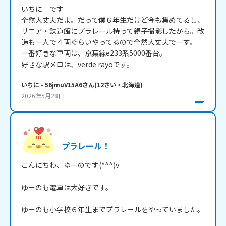
いちに　です

全然大丈夫だよ。だって僕６年生だけど今も集めてるし、
リニア・鉄道館にプラレール持って親子撮影したから。改
造も一人で４両ぐらいやってるので全然大丈夫でーす。

一番好きな車両は、京葉線e233系5000番台。

好きな駅メロは、verde rayoです。
いちに
- 56jmuV15A6
さん
(
12
さい・
北海道
)
2026年5月28日
プラレール！
こんにちわ、ゆーのです(*^^)v

ゆーのも電車は大好きです。

ゆーのも小学校６年生までプラレールをやっていました。
