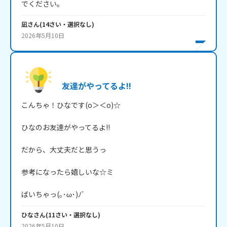
でください。
凪
さん
(
14
さい・
選択なし
)
2026年5月10日
友達がやってるよ!!
こんちゃ！ひなです(o＞＜o)☆

ひなのお友達がやってるよ!!

だから、大丈夫だと思うっ

参考になったら嬉しいな☆ミ

ばいちゃっ(｡･ω･)ﾉﾞ
ひな
さん
(
11
さい・
選択なし
)
2026年5月10日