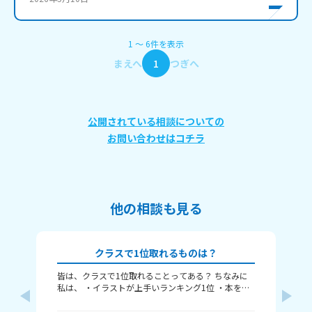
1
〜
6
件
を表示
まえへ
1
つぎへ
公開されている相談についての
お問い合わせはコチラ
他の相談も見る
クラスで1位取れるものは？
皆は、クラスで1位取れることってある？ ちなみに
み
私は、 ・イラストが上手いランキング1位 ・本を読
むランキング1位（一番たくさん読む） ・アニメ詳
ふぃ
しいランキング1位 こんな感じ。 皆はどんなランキ
🤍