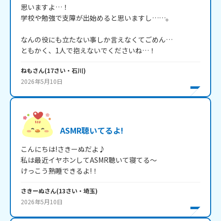
思いますよ…！

学校や勉強で支障が出始めると思いますし……。

なんの役にも立たない事しか言えなくてごめん…

ともかく、1人で抱えないでくださいね…！
ねも
さん
(
17
さい・
石川
)
2026年5月10日
ASMR聴いてるよ!
こんにちは!さきーぬだよ♪

私は最近イヤホンしてASMR聴いて寝てる～

けっこう熟睡できるよ!！
さきーぬ
さん
(
13
さい・
埼玉
)
2026年5月10日