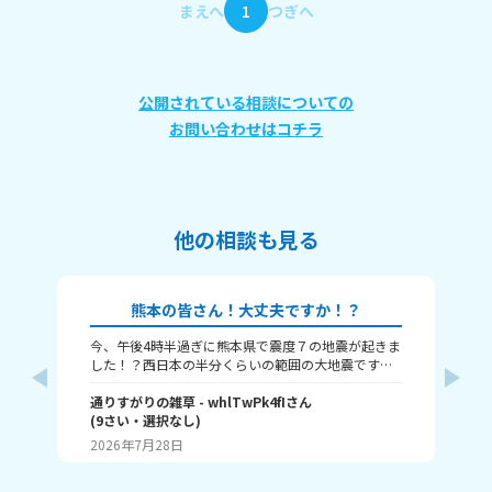
まえへ
1
つぎへ
公開されている相談についての
お問い合わせはコチラ
他の相談も見る
熊本の皆さん！大丈夫ですか！？
今、午後4時半過ぎに熊本県で震度７の地震が起きま
本
した！？西日本の半分くらいの範囲の大地震です。
津波も来るという警報が来ました、大丈夫かみん
な！？
通りすがりの雑草
- whlTwPk4fI
さん
(
9
さい・
選択なし
)
瀬那
2026年7月28日
20