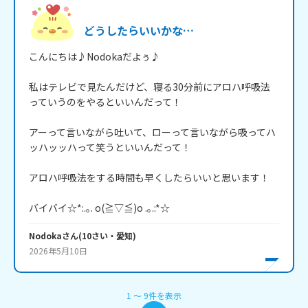
どうしたらいいかな…
こんにちは♪Nodokaだよぅ♪

私はテレビで見たんだけど、寝る30分前にアロハ呼吸法
っていうのをやるといいんだって！

アーって言いながら吐いて、ローって言いながら吸ってハ
ッハッッハって笑うといいんだって！

アロハ呼吸法をする時間も早くしたらいいと思います！

バイバイ☆*:.｡. o(≧▽≦)o .｡.:*☆
Nodoka
さん
(
10
さい・
愛知
)
2026年5月10日
1
〜
9
件
を表示