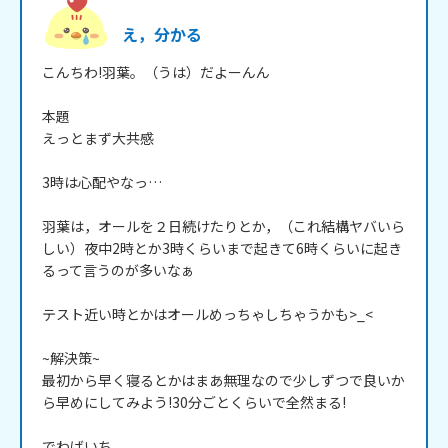
え，分かる
こんちわ!羽葉。（うは）だよーんん

本題

えっとまず大共感

3時は心配やなっ…

羽葉は，オールを２日続けたりとか，（これ結構ヤバいら
しい）夜中2時とか3時くらいまで起きて6時くらいに起き
るって言うのが多いなぁ

テスト近い時とかはオールめっちゃしちゃうかも>_<

~解決策~

最初から早く寝るとかはまあ無理なので少しずつで良いか
ら早めにしてみよう!30分ごとくらいで全然まる!

でわばいち