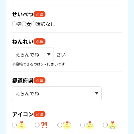
せいべつ
必須
男
女
選択なし
ねんれい
必須
さい
※投稿できるのは5〜19さいです
都道府県
必須
アイコン
必須