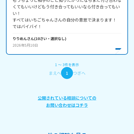
もうちょっと相手のこと知りたかったならまだ付き合わな
くてもいいけどもう付き合ってもいいなら付き合ってもい
い！

すべてはいちごちゃんさんの自分の意思で決まります！

ではバイバイ！
りりめん
さん
(
10
さい・
選択なし
)
2026年5月10日
1
〜
3
件
を表示
まえへ
1
つぎへ
公開されている相談についての
お問い合わせはコチラ