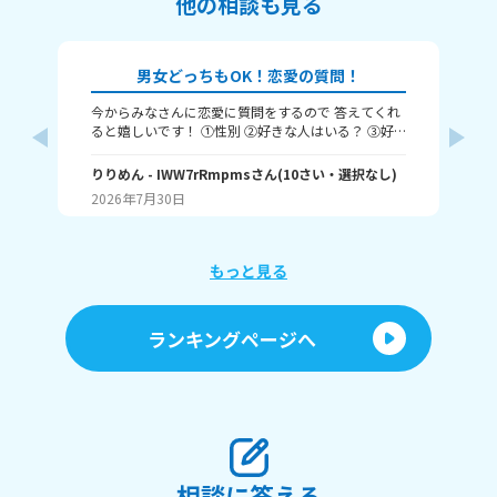
他の相談も見る
男女どっちもOK！恋愛の質問！
今からみなさんに恋愛に質問をするので 答えてくれ
それじ
ると嬉しいです！ ①性別 ②好きな人はいる？ ③好
ル
きなタイプ ④告白された回数 ⑤結婚は何歳にしたい
❓️
か こんな感じだよっ！ ぜひ答えてくれると嬉しいで
りりめん
- IWW7rRmpms
さん
(
10
さい・
選択なし
)
幼
~(
す！ 最後まで見てくれてありがとう！ ではバイバ
2026年7月30日
ん
20
イ！
よね
ね～
あ、
もっと見る
ランキングページへ
相談に答える