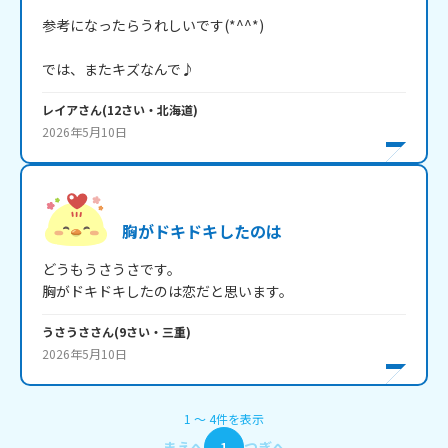
参考になったらうれしいです(*^^*)

では、またキズなんで♪
レイア
さん
(
12
さい・
北海道
)
2026年5月10日
胸がドキドキしたのは
どうもうさうさです。

胸がドキドキしたのは恋だと思います。
うさうさ
さん
(
9
さい・
三重
)
2026年5月10日
1
〜
4
件
を表示
まえへ
1
つぎへ