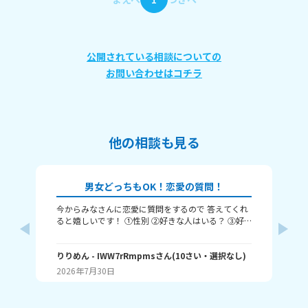
公開されている相談についての
お問い合わせはコチラ
他の相談も見る
男女どっちもOK！恋愛の質問！
今からみなさんに恋愛に質問をするので 答えてくれ
それじ
ると嬉しいです！ ①性別 ②好きな人はいる？ ③好
ル
きなタイプ ④告白された回数 ⑤結婚は何歳にしたい
❓️
か こんな感じだよっ！ ぜひ答えてくれると嬉しいで
~(
す！ 最後まで見てくれてありがとう！ ではバイバ
りりめん
- IWW7rRmpms
さん
(
10
さい・
選択なし
)
幼
ん
イ！
2026年7月30日
20
よね
ね～
あ、