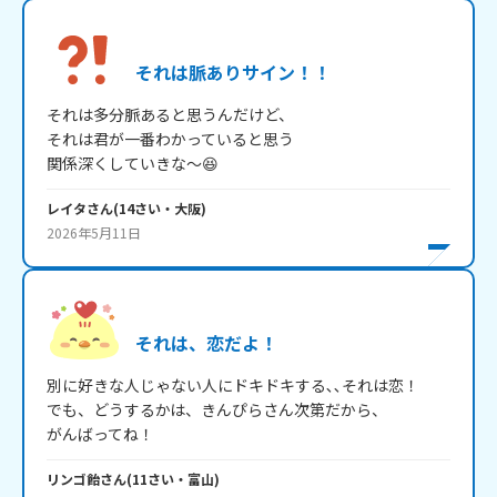
それは脈ありサイン！！
それは多分脈あると思うんだけど、

それは君が一番わかっていると思う

関係深くしていきな～😆
レイタ
さん
(
14
さい・
大阪
)
2026年5月11日
それは、恋だよ！
別に好きな人じゃない人にドキドキする､､それは恋！

でも、どうするかは、きんぴらさん次第だから、

がんばってね！
リンゴ飴
さん
(
11
さい・
富山
)