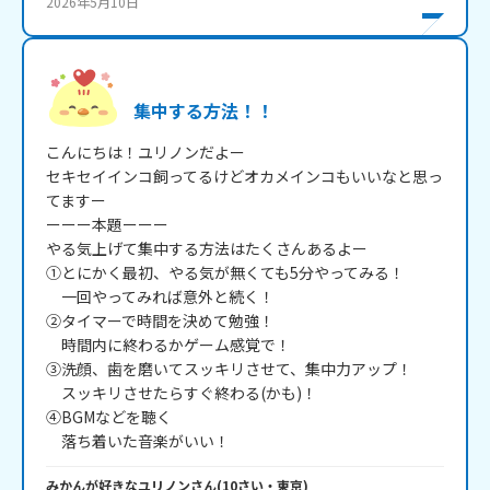
2026年5月10日
集中する方法！！
こんにちは！ユリノンだよー

セキセイインコ飼ってるけどオカメインコもいいなと思っ
てますー

ーーー本題ーーー

やる気上げて集中する方法はたくさんあるよー

①とにかく最初、やる気が無くても5分やってみる！

　一回やってみれば意外と続く！

②タイマーで時間を決めて勉強！

　時間内に終わるかゲーム感覚で！

③洗顔、歯を磨いてスッキリさせて、集中力アップ！

　スッキリさせたらすぐ終わる(かも)！

④BGMなどを聴く

　落ち着いた音楽がいい！
みかんが好きなユリノン
さん
(
10
さい・
東京
)