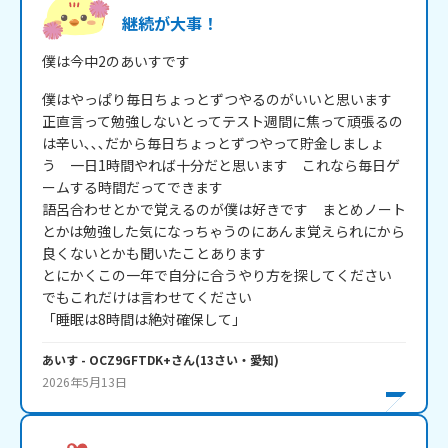
継続が大事！
僕は今中2のあいすです
僕はやっぱり毎日ちょっとずつやるのがいいと思います

正直言って勉強しないとってテスト週間に焦って頑張るの
は辛い､､､だから毎日ちょっとずつやって貯金しましょ
う　一日1時間やれば十分だと思います　これなら毎日ゲ
ームする時間だってできます

語呂合わせとかで覚えるのが僕は好きです　まとめノート
とかは勉強した気になっちゃうのにあんま覚えられにから
良くないとかも聞いたことあります　

とにかくこの一年で自分に合うやり方を探してください　

でもこれだけは言わせてください　

「睡眠は8時間は絶対確保して」
あいす
- OCZ9GFTDK+
さん
(
13
さい・
愛知
)
2026年5月13日