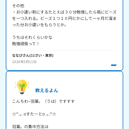
その他

・お小遣い制にするたとえば３０分勉強したら瓶にビーズ
を一つ入れる。ビーズ１つ１０円とかにして一ヶ月だ溜ま
った分お小遣いをもらうとか。

うちはそれくらいかな

勉強頑張って！
ななぴ
さん
(
11
さい・
東京
)
2026年5月11日
教えるよん
こんちわ~羽葉。（うは）ですすす

☆*:.｡. oすたーとo .｡.:*☆

羽葉。の集中方法は
