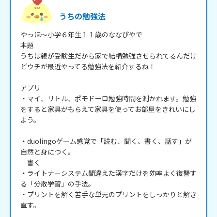
うちの勉強法
やっほ～小学６年生１１歳のななぴやで

本題

うちは親が受験生だから家で結構勉強させられてるんだけ
どウチが最近やってる勉強法を紹介するね！

アプリ

・マイ、リトル、ポモドーロ勉強時間を測かれます。勉強
をすると家具がもらえて家具を使ってお部屋をきれいにし
よう。

・duolingoゲーム感覚で「読む、聞く、書く、話す」が
自然と身につく。

　書く

・ライトナーシステム間違えた漢字だけを効率よく復讐す
る「分散学習」の手法。

・プリントを解く苦手な単元のプリントをしっかりと解き
直す。
