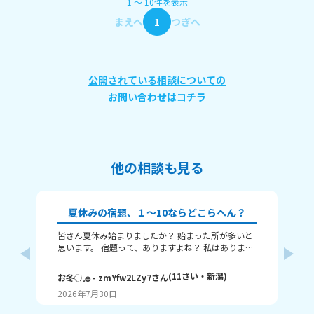
1
〜
10
件
を表示
まえへ
1
つぎへ
公開されている相談についての
お問い合わせはコチラ
他の相談も見る
夏休みの宿題、１～10ならどこらへん？
皆さん夏休み始まりましたか？ 始まった所が多いと
題
思います。 宿題って、ありますよね？ 私はありま
す！ 1～10までで表すなら、どこまで終わりました
意
か？ 1はまだ終わってないで、10は全部終わったと
な
(
11
さい・
新潟
)
お冬◌𓈒𓐍
- zmYfw2LZy7
さん
めい
いうことです！ 私は6です！ワークと習字と絵が残
2026年7月30日
20
ってるので！ みなさんも教えてください！ それじゃ
が
あまたね☃️