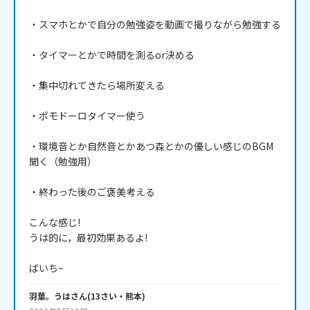
・スマホとかで自分の勉強姿を動画で撮りながら勉強する

・タイマーとかで時間を測るor決める

・集中切れてきたら場所変える

・ポモドーロタイマー使う

・環境音とか自然音とかあつ森とかの優しい感じのBGM
聞く（勉強用）

・終わった後のご褒美考える

こんな感じ!

うは的に，最初効果あるよ!

ばいち~
羽葉。うは
さん
(
13
さい・
熊本
)