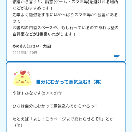
結論から言うと、誘惑(ゲーム・スマホ等)を避けれる場所
などがおすすめです！

効率よく勉強をするにはやっぱりスマホ等が1番害がある
ので………

図書館の自習スペースや、もし行っているのであれば塾の
自習室などが1番良い気がします！
めめ
さん
(
11
さい・
大阪
)
2026年5月10日
自分にむかって意気込む!!（笑）
やほ！ひなです(o＞＜o)☆

ひなは自分にむかって意気込んでからやるっ!!

たとえば「よし！このページまで終わらせるぞ!!」とか
（笑）
