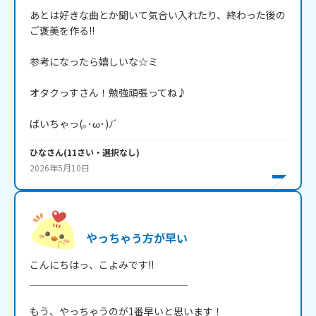
あとは好きな曲とか聞いて気合い入れたり、終わった後の
ご褒美を作る!!

参考になったら嬉しいな☆ミ

オタクっすさん！勉強頑張ってね♪

ばいちゃっ(｡･ω･)ﾉﾞ
ひな
さん
(
11
さい・
選択なし
)
2026年5月10日
やっちゃう方が早い
こんにちはっ、こよみです!!

＿＿＿＿＿＿＿＿＿＿＿＿＿＿＿＿

もう、やっちゃうのが1番早いと思います！
