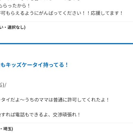
もらったから！

許可もらえるようにがんばってください！！応援してます！
い・
選択なし
)
私もキッズケータイ持ってる！
/

タイだよ～うちのママは普通に許可してくれたよ！

換すれば電話もできるよ、交渉頑張れ！
・
埼玉
)