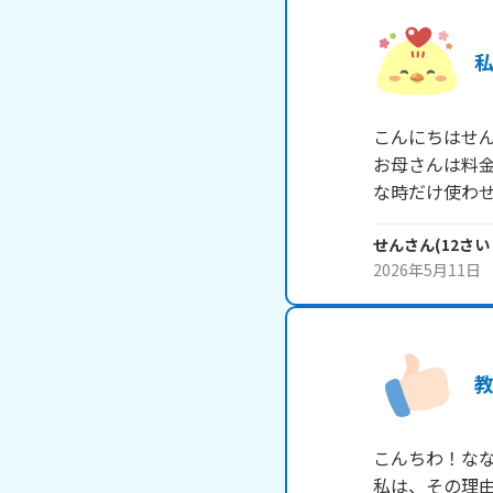
こんにちはせん
お母さんは料
な時だけ使わ
せん
さん
(
12
さい
2026年5月11日
こんちわ！なな
私は、その理由