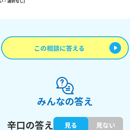
い・
選択なし
)
この相談に答える
みんなの答え
辛口の答え
見る
見ない