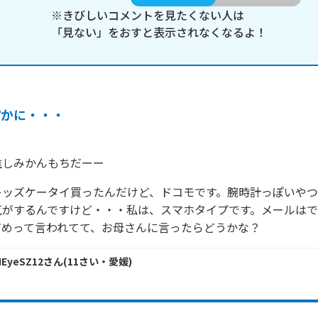
※きびしいコメントを見たくない人は
「見ない」をおすと表示されなくなるよ！
確かに・・・
推しみかんもちだーー
キッズケータイ買ったんだけど、ドコモです。腕時計っぽいや
気がするんですけど・・・私は、スマホタイプです。メールはで
だめって言われてて、お母さんに言ったらどうかな？
HEyeSZ12
さん
(
11
さい・
愛媛
)