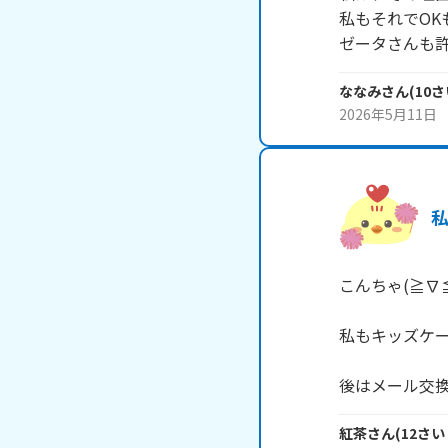
私もそれでOK
ゼータさんも
ななみ
さん
(
10
さ
2026年5月11日
こんちゃ(≧∇≦)
私もキッズケー
後はメール交
紅茶
さん
(
12
さい