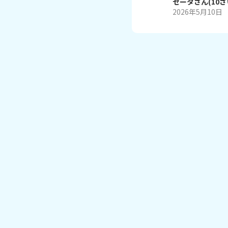
ゼータ
さん
(
10
さ
2026年5月10日