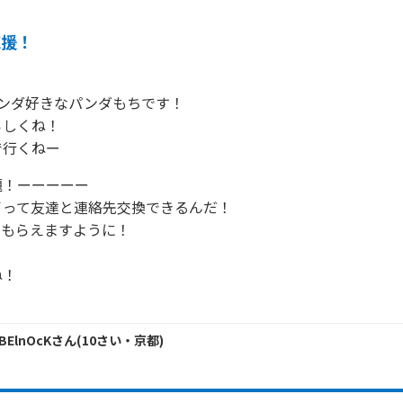
応援！
とパンダ好きなパンダもちです！

しくね！

で行くねー
！ーーーーー

って友達と連絡先交換できるんだ！

もらえますように！

！

dBElnOcK
さん
(
10
さい・
京都
)