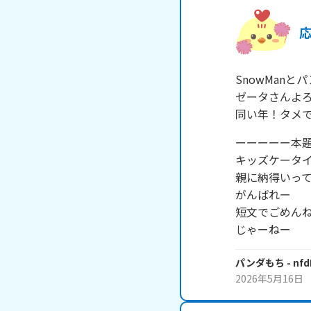
SnowMan
ゼータさんよろ
同い年！タメ
ーーーーー本題
キッズケータイ
親に納得いって
がんばれー

短文でごめんね
じゃーねー
パンダもち
- nf
2026年5月16日