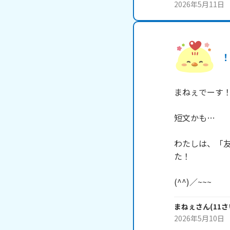
2026年5月11日
まねぇでーす！よ
短文かも…

わたしは、「
た！

(^^)／~~~
まねぇ
さん
(
11
さ
2026年5月10日