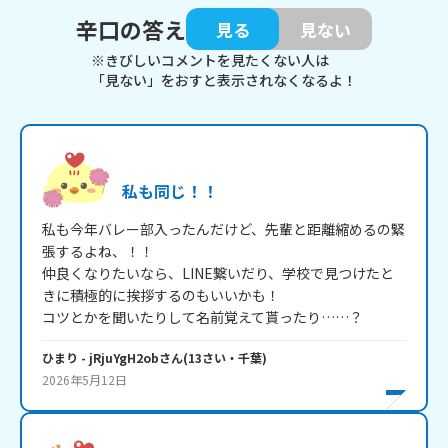
辛口の答え
見る
見ない
※きびしいコメントを見たくない人は
「見ない」をおすと表示されなくなるよ！
私も同じ！！
私も今年バレー部入ったんだけど、先輩と距離縮めるの緊
張するよね、！！

仲良くなりたいなら、LINE繋いだり、学校で見つけたと
きに積極的に挨拶するのもいいかも！

コツとかを聞いたりして名前覚えて貰ったり……？
ひまり
- jRjuYgH2ob
さん
(
13
さい・
千葉
)
2026年5月12日