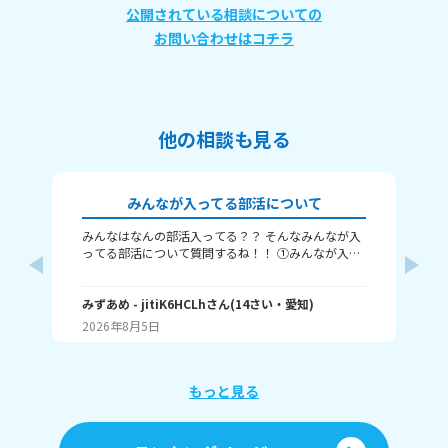
公開されている相談についての
お問い合わせはコチラ
他の相談も見る
みんなが入ってる部活について
みんなはなんの部活入ってる？？ そんなみんなが入
こ
ってる部活について質問するね！！ ①みんなが入っ
み
てる部活は？？ ②迷った部活とかある？？ ③その部
と
活の好きなところ ぜひ教えて！！ ちなみに、わたし
部だ
カ
は… ①合唱部 ②陸上部 ③一緒に歌うから沢山交流で
みずあめ
- jitiK6HCLh
さん
(
14
さい・
愛知
)
(
13
きたり、 意見交換ができて仲良くなれるとこ
2026年8月5日
20
ろ！！ じゃ、ばいりん
もっと見る