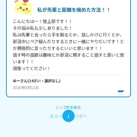
私が先輩と距離を縮めた方法！！
こんにちはー！陸上部です！！

その悩み私も少しありました！

私は先輩と会ったら手を振るとか、話しかけに行くとか、

部活中にペア組んだりするときに一緒にやりたいです！と
か積極的に言ったりするといいと思います！！

話す時の話題は趣味とか部活に関すること話すと良いと思
います！！

ゆー
さん
(
14
さい・
選択なし
)
2026年5月11日
1
〜
2
件
を表示
まえへ
1
つぎへ