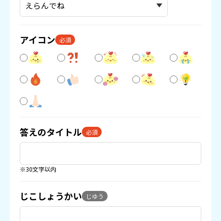
アイコン
必須
答えのタイトル
必須
※30文字以内
じこしょうかい
じゆう