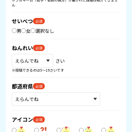
ん
せいべつ
必須
男
女
選択なし
ねんれい
必須
さい
※投稿できるのは5〜19さいです
都道府県
必須
アイコン
必須