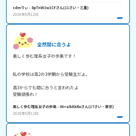
cdmりぃ
- 8pTnW1w1CF
さん
(
11
さい・
三重
)
2026年5月12日
全然間に合うよ
美しく歩む理系女子の歩美です！

私の学校は高2の3学期から受験生だよ。

高3からでも間に合うと言われたよ

受験頑張れ！
美しく歩む理系女子の歩美
- IN+alkKkRe
さん
(
17
さい・
東京
)
2026年5月12日