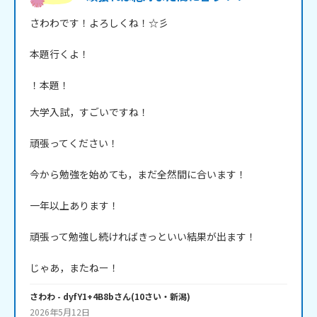
さわわです！よろしくね！☆彡

本題行くよ！

！本題！
大学入試，すごいですね！

頑張ってください！

今から勉強を始めても，まだ全然間に合います！

一年以上あります！

頑張って勉強し続ければきっといい結果が出ます！

じゃあ，またねー！
さわわ
- dyfY1+4B8b
さん
(
10
さい・
新潟
)
2026年5月12日