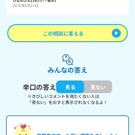
ひなの
さん
(
16
さい・
栃木
)
2026年5月11日
この相談に答える
みんなの答え
辛口の答え
見る
見ない
※きびしいコメントを見たくない人は
「見ない」をおすと表示されなくなるよ！