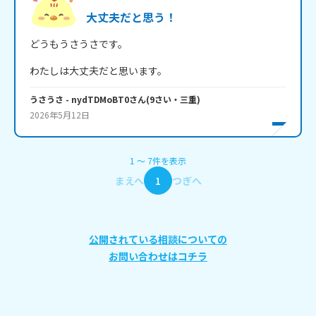
大丈夫だと思う！
どうもうさうさです。
わたしは大丈夫だと思います。
うさうさ
- nydTDMoBT0
さん
(
9
さい・
三重
)
2026年5月12日
1
〜
7
件
を表示
まえへ
1
つぎへ
公開されている相談についての
お問い合わせはコチラ