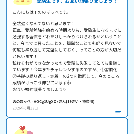
受験生です、お互い頑張りましょう！
こんにちは！ののほっぺです。
全然遅くなんてないと思います！

正直、受験勉強を始める時期よりも、受験生になるまでに
勉強する習慣をどれだけしっかりつけられるかということ
と、今までに習ったことを、簡単なことでも軽く見ないで
何度も繰り返して完璧にしておく、ってことの方が大切だ
と思います！

私はそれができなかったので受験に失敗してとても後悔し
ています！今年またチャレンジするのですが、①習慣化 
②基礎の繰り返し・定着　の2つを徹底して、今のところ
成績がけっこう伸びています👍

お互い勉強頑張りましょう✨
ののほっぺ
- AOCg1UgXOx
さん
(
19
さい・
神奈川
)
2026年5月13日