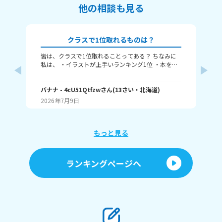
他の相談も見る
クラスで1位取れるものは？
皆は、クラスで1位取れることってある？ ちなみに
み
私は、 ・イラストが上手いランキング1位 ・本を読
むランキング1位（一番たくさん読む） ・アニメ詳
ふぃ
しいランキング1位 こんな感じ。 皆はどんなランキ
🤍
ングで1位取れる？ 書いてくれたら嬉しいです！ じ
バナナ
- 4cU51Qtfzw
さん
(
13
さい・
北海道
)
(
13
ゃね。
2026年7月9日
20
もっと見る
ランキングページへ