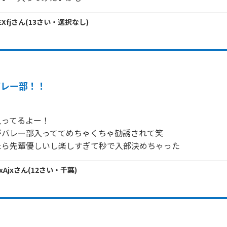
Xfj
さん
(
13
さい・
選択なし
)
バレー部！！
ってるよー！

バレー部入っててめちゃくちゃ勧誘されて笑

たら先輩優しいし楽しすぎて秒で入部決めちゃった
xAjx
さん
(
12
さい・
千葉
)