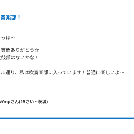
吹奏楽部！
やっほ～
質問ありがとう☆

鼓部はないかな！

ル通り、私は吹奏楽部に入っています！普通に楽しいよ～

XwYmp
さん
(
15
さい・
茨城
)