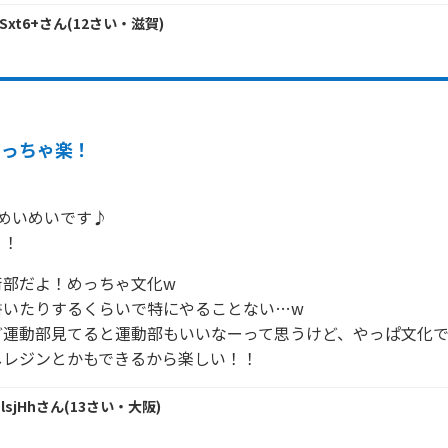
MSxt6+
さん
(
12
さい・
滋賀
)
めっちゃ楽！
めいめいです♪

！！
部だよ！めっちゃ文化w

いたりするくらいで特にやることない…w

運動部見てると運動部もいいなーって思うけど、やっぱ文化でよ
しレジンとかもできるから楽しい！！
lsjHh
さん
(
13
さい・
大阪
)