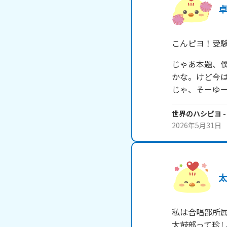
こんピヨ！受
じゃあ本題、
かな。けど今
じゃ、そーゆ
世界のハシピヨ
-
2026年5月31日
私は合唱部所属
太鼓部って珍