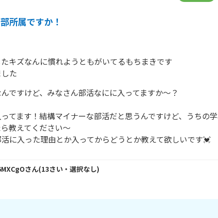
何部所属ですか！
たキズなんに慣れようともがいてるもちまきです

ました
んですけど、みなさん部活なにに入ってますか～？

入ってます！結構マイナーな部活だと思うんですけど、うちの学
ら教えてください～

活に入った理由とか入ってからどうとか教えて欲しいです︎💓
6MXCgO
さん
(
13
さい・
選択なし
)