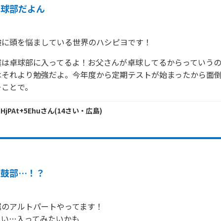
卓球部だよん
験に頭を悩ましている世界のハシピヨです！
僕は卓球部に入ってるよ！お父さんが卓球してるからっていう
はそれより勉強だよ。今年度から定期テストが始まったから面
ーことで。
 HjPAt+5Ehu
さん
(
14
さい・
広島
)
太鼓部…！？
のアルトパートやってます！

しい…入ってみたいかも