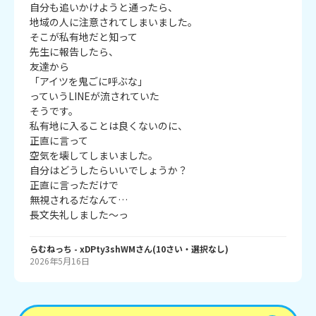
自分も追いかけようと通ったら、

地域の人に注意されてしまいました。

そこが私有地だと知って

先生に報告したら、

友達から

「アイツを鬼ごに呼ぶな」

っていうLINEが流されていた

そうです。

私有地に入ることは良くないのに、

正直に言って

空気を壊してしまいました。

自分はどうしたらいいでしょうか？

正直に言っただけで

無視されるだなんて…

長文失礼しました～っ
らむねっち
- xDPty3shWM
さん
(
10
さい・
選択なし
)
2026年5月16日