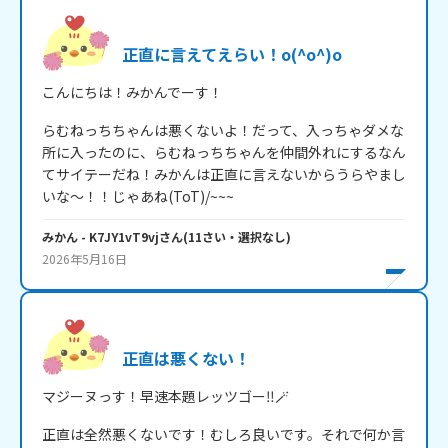
正直に言えてえらい！o(^o^)o
こんにちは！みかんでーす！
らむねっちちゃんは悪くないよ！だって、入っちゃダメな
所に入ったのに、らむねっちちゃんを仲間外れにするなん
てサイテーだね！みかんは正直に言えないからうらやまし
いな～！！じゃあね(ToT)/~~~
みかん
- K7JY1vT9vj
さん
(
11
さい・
選択なし
)
2026年5月16日
正直は悪くない！
マジーヌっす！早速本題レッツゴー‼🪄
正直は全然悪くないです！むしろ良いです。それで何か言