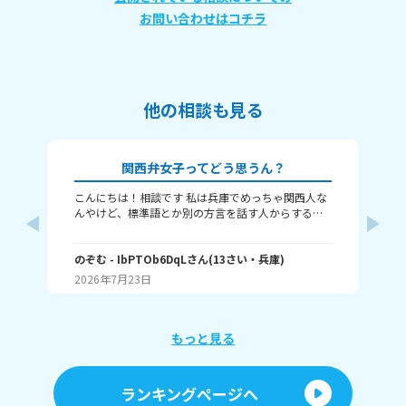
お問い合わせはコチラ
他の相談も見る
関西弁女子ってどう思うん？
こんにちは！相談です 私は兵庫でめっちゃ関西人な
な
んやけど、標準語とか別の方言を話す人からする
し
と、関西弁女子って怖いんですか？ つっこむ時とか
な
は確かに勢い強めかもやし、標準語の人って関西と
の
向井
ちがって、日々ボケとツッコミとかなさそうやし、
のぞむ
- IbPTOb6DqL
さん
(
13
さい・
兵庫
)
と
(
12
変なイメージ持たれんのかなぁって！ 別に普通の時
す
2026年7月23日
20
は結構自然に？まあゆるめにみんな使っとぉけど、
か
それでもやっぱり恐怖感？って持たれるんですか
っ！ 例えばやけど あ、ちょっとこれやってくれへ
ん？ とか、普通の会話で話す時も、気が強そうみた
もっと見る
いに思われるんですか？ 関西弁女子のイメージとか
聞きたいです！
ランキングページへ