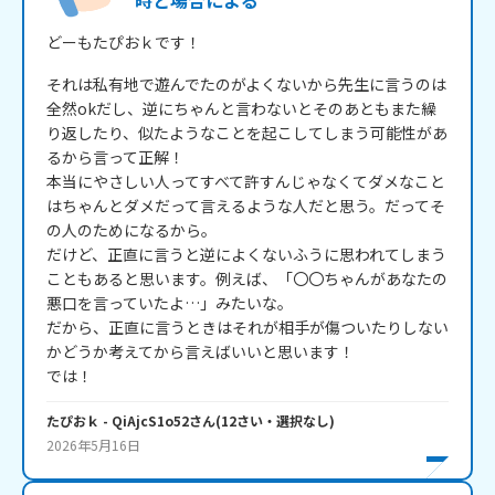
時と場合による
どーもたぴおｋです！
それは私有地で遊んでたのがよくないから先生に言うのは
全然okだし、逆にちゃんと言わないとそのあともまた繰
り返したり、似たようなことを起こしてしまう可能性があ
るから言って正解！

本当にやさしい人ってすべて許すんじゃなくてダメなこと
はちゃんとダメだって言えるような人だと思う。だってそ
の人のためになるから。

だけど、正直に言うと逆によくないふうに思われてしまう
こともあると思います。例えば、「〇〇ちゃんがあなたの
悪口を言っていたよ…」みたいな。

だから、正直に言うときはそれが相手が傷ついたりしない
かどうか考えてから言えばいいと思います！

では！
たぴおｋ
- QiAjcS1o52
さん
(
12
さい・
選択なし
)
2026年5月16日