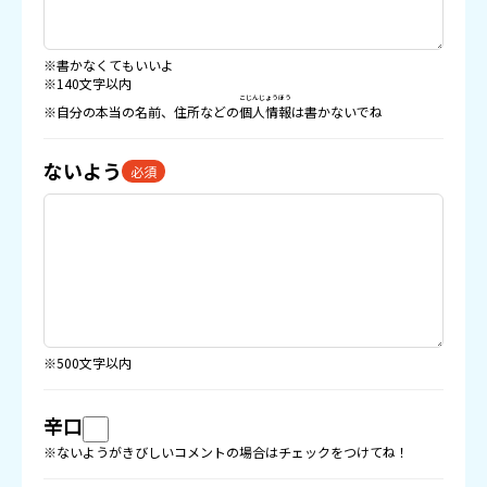
※書かなくてもいいよ
※140文字以内
こじんじょうほう
※自分の本当の名前、住所などの
個人情報
は書かないでね
ないよう
必須
※500文字以内
辛口
※ないようがきびしいコメントの場合はチェックをつけてね！