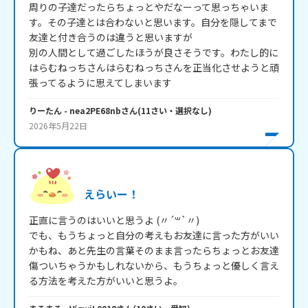
周りの子達だったらちょっとやだなーって思っちゃいま
す。その子達とは合わないと思います。自分を隠してまで
友達と付き合うのは違うと思いますが

別の人間として過ごしたほうが良さそうです。わたし的に
はらむねっちさんはらむねっちさんを正当化させようと頑
張ってるように思えてしまいます
りーたん
- nea2PE68nb
さん
(
11
さい・
選択なし
)
2026年5月22日
えらいー！
正直に言うのはいいと思うよ‪ (〃´꒳`〃)

でも、もうちょっと自分の考えもお友達に言った方がいい
かもね、あと先生の言葉そのまま言ったらちょっとお友達
傷ついちゃうかもしれないから、もうちょっと優しく言え
る方法を考えた方がいいと思うよ。