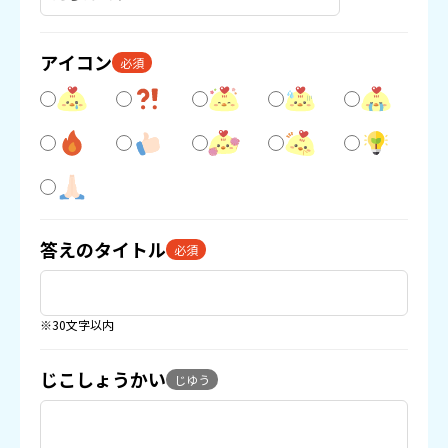
アイコン
必須
答えのタイトル
必須
※30文字以内
じこしょうかい
じゆう