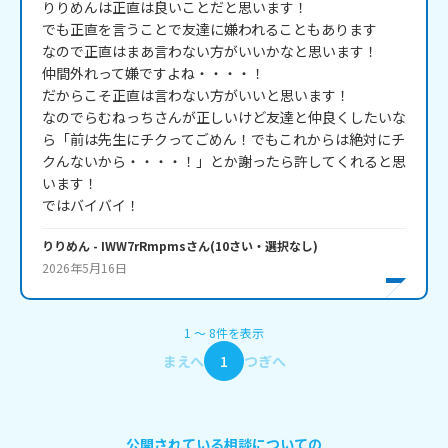
りりめんは正直は良いことだと思います！

でも正直を言うことで友達に嫌われることもあります

なので正直はまあ言わない方がいいかなと思います！

仲間外れって嫌ですよね・・・・！

だからこそ正直は言わない方がいいと思います！

なのでらむねっちさんが正しいけど友達と仲良くしたいな
ら「前は先生にチクってごめん！でもこれからは絶対にチ
クんないから・・・・！」とか謝ったら許してくれると思
います！

ではバイバイ！
りりめん
- IWW7rRmpms
さん
(
10
さい・
選択なし
)
2026年5月16日
1
〜
8
件
を表示
まえへ
1
つぎへ
公開されている相談についての