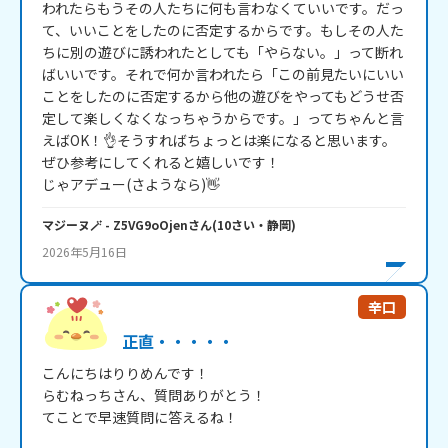
われたらもうその人たちに何も言わなくていいです。だっ
て、いいことをしたのに否定するからです。もしその人た
ちに別の遊びに誘われたとしても「やらない。」って断れ
ばいいです。それで何か言われたら「この前見たいにいい
ことをしたのに否定するから他の遊びをやってもどうせ否
定して楽しくなくなっちゃうからです。」ってちゃんと言
えばOK！👌そうすればちょっとは楽になると思います。
ぜひ参考にしてくれると嬉しいです！

じゃアデュー(さようなら)👋
マジーヌ🪄
- Z5VG9oOjen
さん
(
10
さい・
静岡
)
2026年5月16日
辛口
正直・・・・・
こんにちはりりめんです！

らむねっちさん、質問ありがとう！

てことで早速質問に答えるね！