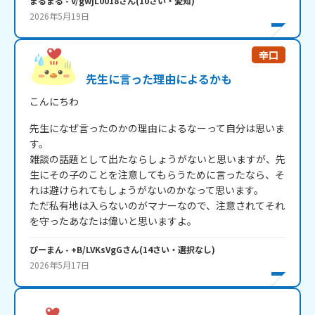
まるまる
- V/gwjL0018
さん
(
10
さい・
愛知
)
2026年5月19日
辛口
先生に言った理由によるかも
こんにちわ
先生になぜ言ったのかの理由によるなーって自分は思いま
す。

雑談の話題として出たならしょうがないと思いますが、先
生にその子のことを注意してもらうために言ったなら、そ
れは避けられてもしょうがないのかなって思います。

ただ私有地は入らないのがマナーなので、注意されてそれ
を守ったあなたは偉いと思いますよ。
ぴーまん
- +B/LVKsVgG
さん
(
14
さい・
選択なし
)
2026年5月17日