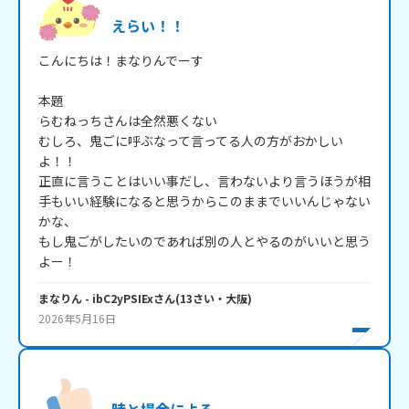
えらい！！
こんにちは！まなりんでーす

本題

らむねっちさんは全然悪くない

むしろ、鬼ごに呼ぶなって言ってる人の方がおかしい
よ！！

正直に言うことはいい事だし、言わないより言うほうが相
手もいい経験になると思うからこのままでいいんじゃない
かな、

もし鬼ごがしたいのであれば別の人とやるのがいいと思う
よー！
まなりん
- ibC2yPSIEx
さん
(
13
さい・
大阪
)
2026年5月16日