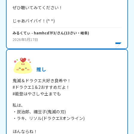
ぜひ聴いてみてください！

じゃあバイバイ！(^ ^)
みるくてぃ
- hamhcd7F3/
さん
(
13
さい・
岐阜
)
2026年5月17日
推し
鬼滅＆ドラクエ大好き良希や！

#ドラクエ1＆2おすすめだよ！

#能登はやさしや土までも
私は、

・炭治郎、禰豆子(鬼滅の刃)

・ラキ、リソル(ドラクエXオンライン)

ほんならね！