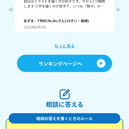
自分はイラストを描くのが好きです。今から2つ質問
み
します ①手を描くのが苦手で、いつも「隠す」か
ー
「萌え袖」か「頑張って描く」のどれかなんですよ
チ
ね。手を上手く描くコツってありますか……？ ②い
べ
つも立ち絵ばかり描いていて、それ以外は全く描け
あずま
- TfRDC9xJkc
さん
(
10
さい・
長崎
)
人
か
ません。とうしたらいいですか？
角
2026年8月5日
20
読
嬉
もっと見る
ランキングページへ
相談に答える
相談の答えを書くときのルール