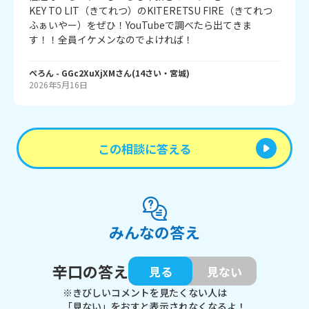
KEY TO LIT（きてれつ）のKITERETSU FIRE（きてれつ
ふぁいやー）をぜひ！YouTubeで調べたら出てきま
す！！全員イケメンなのでよければ！
ぺろん
- GGc2XuXjXM
さん
(
14
さい・
宮城
)
2026年5月16日
この相談に答える
みんなの答え
辛口の答え
見る
見ない
※きびしいコメントを見たくない人は
「見ない」をおすと表示されなくなるよ！