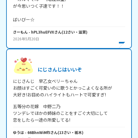
が今思いつく子達です！！

ばいびー☆
さーもん
- hPL3huEFVX
さん
(
12
さい・
滋賀
)
2026年5月20日
にじさんじはいいぞ
にじさんじ　早乙女ベリーちゃん

お顔はすごく可愛いのに歌うとかっこよくなる所が

大好き!お目めのハイライトもハートで可愛すぎ!
五等分の花嫁　中野二乃

ツンデレでほかの姉妹のことをすごぐ大切にして

恋をしたら一途の所愛してる!
ゆうは
- 66BhnWiMf5
さん
(
13
さい・
栃木
)