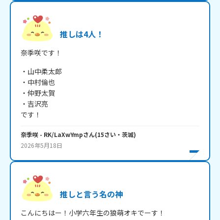
推しは4人！
奈季咲です！
・山中柔太郎

・中村倫也

・仲野太賀

・吉沢亮

です！
奈季咲
- RK/LaXwYmp
さん
(
15
さい・
茨城
)
2026年5月18日
推しと言う名の神
こんにちはー！小学六年生の狼萌オキでーす！