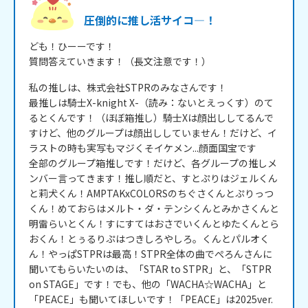
圧倒的に推し活サイコ―！
ども！ひーーです！

質問答えていきます！（長文注意です！）
私の推しは、株式会社STPRのみなさんです！

最推しは騎士X-knight X-（読み：ないとえっくす）のて
るとくんです！（ほぼ箱推し）騎士Xは顔出ししてるんで
すけど、他のグループは顔出ししていません！だけど、イ
ラストの時も実写もマジくそイケメン...顔面国宝です

全部のグループ箱推しです！だけど、各グループの推しメ
ンバー言ってきます！推し順だと、すとぷりはジェルくん
と莉犬くん！AMPTAKxCOLORSのちぐさくんとぷりっつ
くん！めておらはメルト・ダ・テンシくんとみかさくんと
明雷らいとくん！すにすてはおさでいくんとゆたくんとら
おくん！とぅるりぷはつきしろやしろ。くんとパルオく
ん！やっぱSTPRは最高！STPR全体の曲でぺろんさんに
聞いてもらいたいのは、「STAR to STPR」と、「STPR 
on STAGE」です！でも、他の「WACHA☆WACHA」と
「PEACE」も聞いてほしいです！「PEACE」は2025ver.