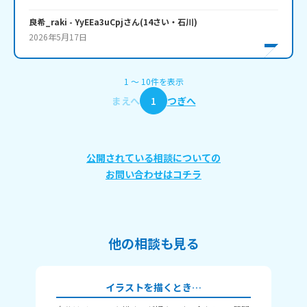
良希_raki
- YyEEa3uCpj
さん
(
14
さい・
石川
)
2026年5月17日
1
〜
10
件
を表示
まえへ
1
つぎへ
公開されている相談についての
お問い合わせはコチラ
他の相談も見る
イラストを描くとき…