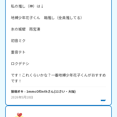
私の推し（神）は↓

地縛少年花子くん　箱推し（全員推してる）

氷の城壁　雨宮湊

初音ミク

重音テト

ロクデナシ

です！これくらいかな？一番地縛少年花子くんがおすすめ
です！
狼萌オキ
- 1mmcOf3nth
さん
(
11
さい・
大阪
)
2026年5月18日