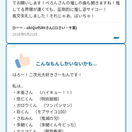
でお願いします！ぺろんさんの推しの曲も聞きますね！推
してる界隈が違くても、圧倒的に推し活サイコー！

長文失礼しました！それじゃあ、ばいちゃ！
ひーー
- ohIQirfSRt
さん
(
11
さい・
千葉
)
2026年5月22日
こんなもんしかいないかも...
はろー！二次元大好きさーもんです！
私は...

・木兎さん　（ハイキュー！！）

・悠仁くん　（呪術廻戦）

・ガロウくん　（ワンパンマン）

・将くん　（モブサイコ100）

・さねみん　（鬼滅の刃）

・多聞くん　（多聞くん今どっち）

・カルマくん　（暗殺教室）
