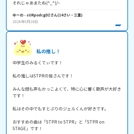
それじゃあまたね(^_^)/~
ゆーの
- sURpodcgDZ
さん
(
14
さい・
三重
)
2026年5月18日
私の推し！
中学生のみるくてぃです！

私の推しはSTPRの皆さんです！

みんな顔も声もかっこよくて、特に心に響く歌声が大好き
です！

私はその中でもすとぷりのジェルくんが好きです。

おすすめの曲は「STPR to STPR」と「STPR on 
STAGE」です！
