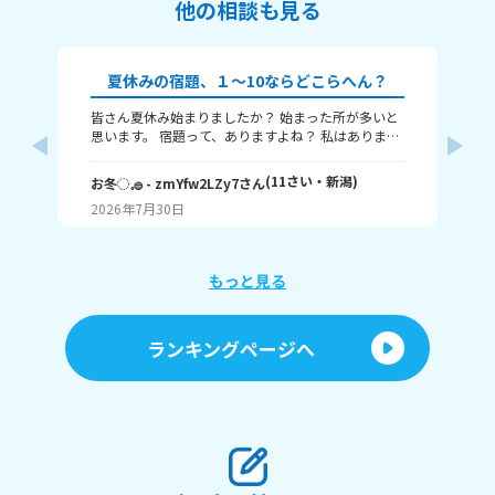
他の相談も見る
夏休みの宿題、１～10ならどこらへん？
皆さん夏休み始まりましたか？ 始まった所が多いと
題
思います。 宿題って、ありますよね？ 私はありま
す！ 1～10までで表すなら、どこまで終わりました
意
か？ 1はまだ終わってないで、10は全部終わったと
な
(
11
さい・
新潟
)
お冬◌𓈒𓐍
- zmYfw2LZy7
さん
めい
いうことです！ 私は6です！ワークと習字と絵が残
2026年7月30日
20
ってるので！ みなさんも教えてください！ それじゃ
が
あまたね☃️
え
もっと見る
あ
ランキングページへ