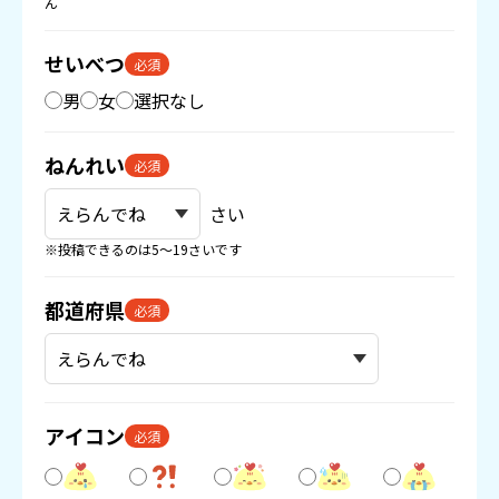
ん
せいべつ
必須
男
女
選択なし
ねんれい
必須
さい
※投稿できるのは5〜19さいです
都道府県
必須
アイコン
必須