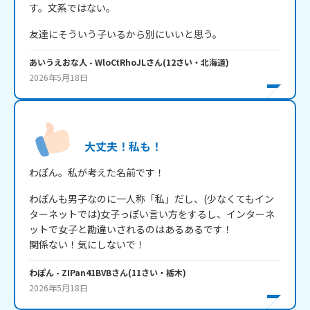
す。文系ではない。
友達にそういう子いるから別にいいと思う。
あいうえおな人
- WloCtRhoJL
さん
(
12
さい・
北海道
)
2026年5月18日
大丈夫！私も！
わぽん。私が考えた名前です！
わぽんも男子なのに一人称「私」だし、(少なくてもイン
ターネットでは)女子っぽい言い方をするし、インターネ
ットで女子と勘違いされるのはあるあるです！

関係ない！気にしないで！
わぽん
- ZIPan41BVB
さん
(
11
さい・
栃木
)
2026年5月18日