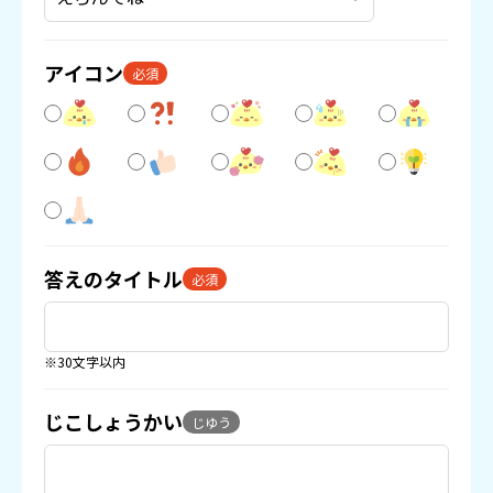
アイコン
必須
答えのタイトル
必須
※30文字以内
じこしょうかい
じゆう