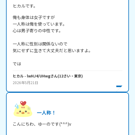
ヒカルです。
俺も身体は女子ですが

一人称は俺を使っています。

心は男子寄りの中性です。

一人称に性別は関係ないので

気にせずに生きて大丈夫だと思いますよ。

では
ヒカル
- lwHJ4/UHwg
さん
(
12
さい・
東京
)
2026年5月21日
一人称！
こんにちわ、ゆーのです(*^^)v
