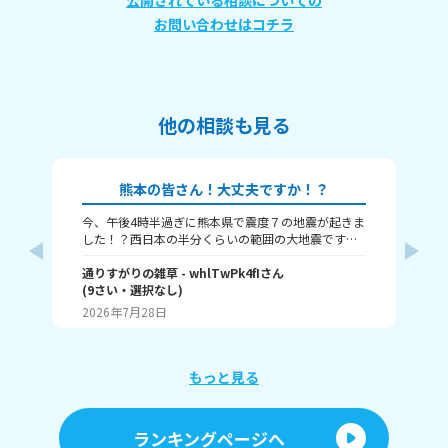
公開されている相談についての
お問い合わせはコチラ
他の相談も見る
熊本の皆さん！大丈夫ですか！？
今、午後4時半過ぎに熊本県で震度７の地震が起きま
本
した！？西日本の半分くらいの範囲の大地震です。
津波も来るという警報が来ました、大丈夫かみん
な！？
通りすがりの雑草
- whlTwPk4fI
さん
(
9
さい・
選択なし
)
瀬那
2026年7月28日
20
もっと見る
ランキングページへ