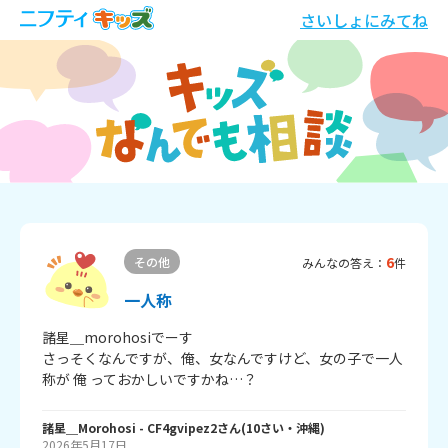
さいしょにみてね
6
その他
みんなの答え：
件
一人称
諸星＿morohosiでーす

さっそくなんですが、俺、女なんですけど、女の子で一人
称が 俺 っておかしいですかね…？
諸星＿Morohosi
- CF4gvipez2
さん
(
10
さい・
沖縄
)
2026年5月17日