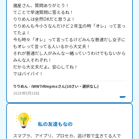
諸星さん、質問ありがとう！

てことで早速質問に答えるね！

りりめんは全然OKだと思うよ！　　　　　

りりめんも今小５なんだけど２年生の時「オレ」って言っ
てたよ！

今も時々「オレ」って言ってるけどみんな普通だし女子に
もオレって言ってる人いるから大丈夫！

それが普通だし人がみんな一緒っていうわけでもないから
みんな人それぞれ！

だから大丈夫だよ。安心してね！

ではバイバイ！
りりめん
- IWW7rRmpms
さん
(
10
さい・
選択なし
)
2026年5月18日
私の友達もなの
スマブラ、アイプリ、プロセカ、逃げ若で生きてる人で