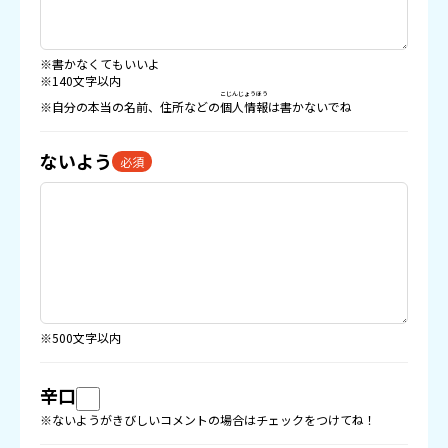
※書かなくてもいいよ
※140文字以内
こじんじょうほう
※自分の本当の名前、住所などの
個人情報
は書かないでね
ないよう
必須
※500文字以内
辛口
※ないようがきびしいコメントの場合はチェックをつけてね！