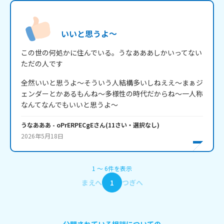
いいと思うよ～
この世の何処かに住んでいる。うなあああしかいってない
ただの人です
全然いいと思うよ～そういう人結構多いしねええ～まぁジ
ェンダーとかあるもんね～多様性の時代だからね～一人称
なんてなんでもいいと思うよ～
うなあああ
- oPrERPECgE
さん
(
11
さい・
選択なし
)
2026年5月18日
1
〜
6
件
を表示
まえへ
1
つぎへ