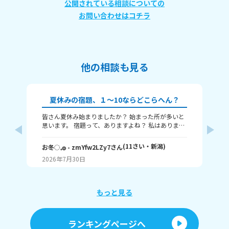
公開されている相談についての
お問い合わせはコチラ
他の相談も見る
夏休みの宿題、１～10ならどこらへん？
皆さん夏休み始まりましたか？ 始まった所が多いと
題
思います。 宿題って、ありますよね？ 私はありま
す！ 1～10までで表すなら、どこまで終わりました
意
か？ 1はまだ終わってないで、10は全部終わったと
な
(
11
さい・
新潟
)
お冬◌𓈒𓐍
- zmYfw2LZy7
さん
めい
いうことです！ 私は6です！ワークと習字と絵が残
2026年7月30日
20
ってるので！ みなさんも教えてください！ それじゃ
が
あまたね☃️
え
もっと見る
あ
ランキングページへ