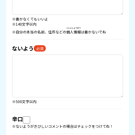
※書かなくてもいいよ
※140文字以内
こじんじょうほう
※自分の本当の名前、住所などの
個人情報
は書かないでね
ないよう
必須
※500文字以内
辛口
※ないようがきびしいコメントの場合はチェックをつけてね！