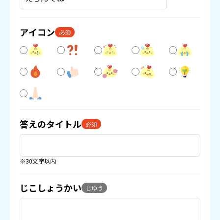
アイコン
必須
答えのタイトル
必須
※30文字以内
じこしょうかい
じゆう