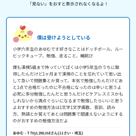
「見ない」をおすと表示されなくなるよ！
僕は受けようとしている
小学六年生のあゆむです好きなことはドッチボール、ルー
ビックキューブ、勉強、走ること、縄跳び
僕も漢検5級まで持っていてぼくは小学5年生のうちに取
得したんだけど1ヶ月まで漢検のことを忘れていて思い出
して急いで問題集とか買って、本気で勉強したんだけどあ
と1点で合格だったのに不合格になったのは辛いと思うよ
必死に多分勉強したんだと思うんだけどケアレスミスかも
しれないから満点ぐらいになるまで勉強したらいいと思う
よおすすめの勉強方法は1文字1文字画数、音訓、読み
方、熟語とか覚えてあとは問題集で間違えないようにする
のがおすすめの勉強方法だよ
あゆむ
- T7VyL2NLHd
さん
(
11
さい・
埼玉
)