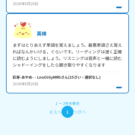
2026年5月20日
英検
まずはとりあえず単語を覚えましょう。最悪単語さえ覚え
ればなんかいける，ぐらいです。リーディングは速く正確
に読むようにしましょう。リスニングは音声と一緒に読む
シャドーイングをしたら聞き取りやすくなります
彩芽-あやめ-
- LnoOiGyMRh
さん
(
15
さい・
選択なし
)
2026年5月20日
1
〜
2
件
を表示
まえへ
1
つぎへ