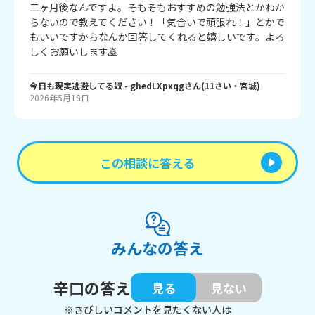
二ヶ月後なんですよ。そもそもおすすめの勉強法とかわか
らないので教えてください！「気合いで頑張れ！」とかで
もいいですからなんか回答してくれると嬉しいです。よろ
しくお願いします🙇
今日も現実逃避してる奴
- ghedLXpxqg
さん
(
11
さい・
宮城
)
2026年5月18日
この相談に答える
みんなの答え
辛口の答え
見る
見ない
※きびしいコメントを見たくない人は