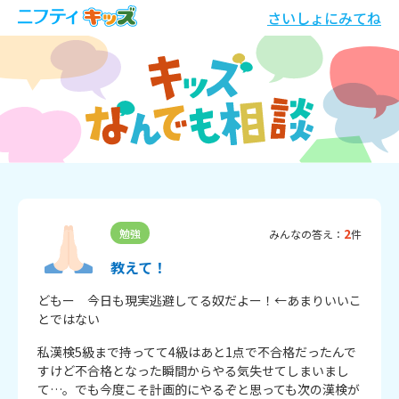
さいしょにみてね
2
勉強
みんなの答え：
件
教えて！
どもー　今日も現実逃避してる奴だよー！←あまりいいこ
とではない
私漢検5級まで持ってて4級はあと1点で不合格だったんで
すけど不合格となった瞬間からやる気失せてしまいまし
て…。でも今度こそ計画的にやるぞと思っても次の漢検が