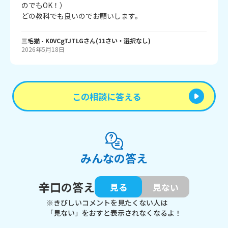
のでもOK！）

どの教科でも良いのでお願いします。
三毛猫
- K0VCgTJTLG
さん
(
11
さい・
選択なし
)
2026年5月18日
この相談に答える
みんなの答え
辛口の答え
見る
見ない
※きびしいコメントを見たくない人は
「見ない」をおすと表示されなくなるよ！