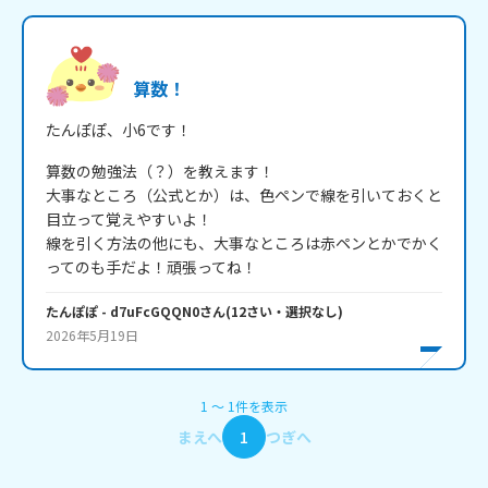
算数！
たんぽぽ、小6です！
算数の勉強法（？）を教えます！

大事なところ（公式とか）は、色ペンで線を引いておくと
目立って覚えやすいよ！

線を引く方法の他にも、大事なところは赤ペンとかでかく
ってのも手だよ！頑張ってね！
たんぽぽ
- d7uFcGQQN0
さん
(
12
さい・
選択なし
)
2026年5月19日
1
〜
1
件
を表示
まえへ
1
つぎへ