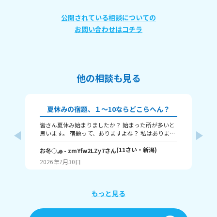
公開されている相談についての
お問い合わせはコチラ
他の相談も見る
夏休みの宿題、１～10ならどこらへん？
皆さん夏休み始まりましたか？ 始まった所が多いと
題
思います。 宿題って、ありますよね？ 私はありま
す！ 1～10までで表すなら、どこまで終わりました
意
か？ 1はまだ終わってないで、10は全部終わったと
(
11
さい・
新潟
)
な
お冬◌𓈒𓐍
- zmYfw2LZy7
さん
めい
いうことです！ 私は6です！ワークと習字と絵が残
2026年7月30日
20
ってるので！ みなさんも教えてください！ それじゃ
が
あまたね☃️
え
もっと見る
あ