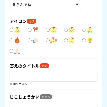
アイコン
必須
答えのタイトル
必須
※30文字以内
じこしょうかい
じゆう