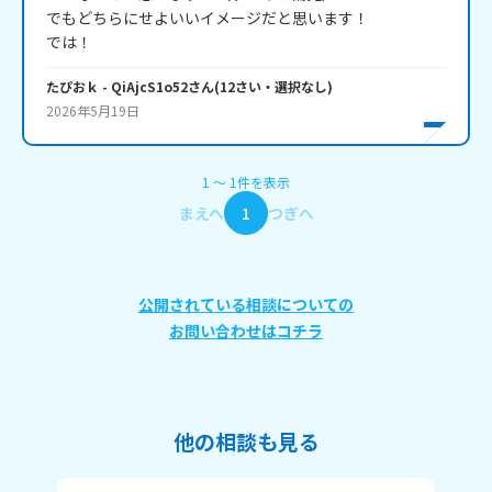
でもどちらにせよいいイメージだと思います！

では！
たぴおｋ
- QiAjcS1o52
さん
(
12
さい・
選択なし
)
2026年5月19日
1
〜
1
件
を表示
まえへ
1
つぎへ
公開されている相談についての
お問い合わせはコチラ
他の相談も見る