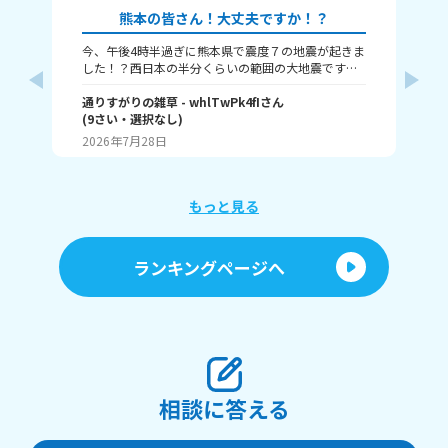
熊本の皆さん！大丈夫ですか！？
今、午後4時半過ぎに熊本県で震度７の地震が起きま
本
した！？西日本の半分くらいの範囲の大地震です。
津波も来るという警報が来ました、大丈夫かみん
な！？
通りすがりの雑草
- whlTwPk4fI
さん
(
9
さい・
選択なし
)
瀬那
2026年7月28日
20
もっと見る
ランキングページへ
相談に答える