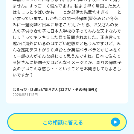
ません。すっごーく悩んでます。私より早く帰国した友人
はちょっとやばいかも……とか部活の先輩怖すぎる……と
か言っています。しかもこの間一時帰国(夏休みとか冬休
みに一週間ほど日本に帰ること)したとき、お父さんの友
人の子供の女の子に日本人学校の子ってみんな天才なんで
しょ？ってキラキラした目で質問されました。正直言って
確かに海外にいるのはすごい経験だと思うんですけど、み
んな定期テストが９０点台とか英語ペラペラとかじゃなく
て一部の人がそんな感じって思うんですね。日本に住んで
る皆さんに帰国子女はどんなイメージとか、周りの帰国子
女の子はこんな感じ……ということをお聞きしてもよろし
いですか？
はるっぴ
- l3dKak7SlM
さん
(
13
さい・
その他(海外)
)
2026年5月18日
この相談に答える