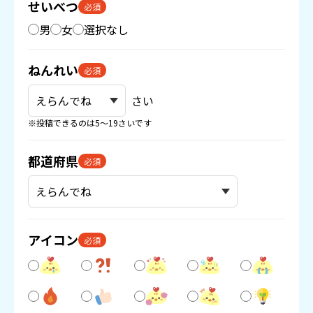
せいべつ
必須
男
女
選択なし
ねんれい
必須
さい
※投稿できるのは5〜19さいです
都道府県
必須
アイコン
必須