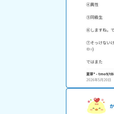
④異性

⑤同級生

⑥しますね。で
⑦そっけないけ
ㅁ߹)

ではまた
夏芽*
- tmo9/t
2026年5月20日