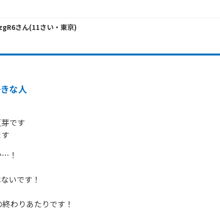
zgR6
さん
(
11
さい・
東京
)
好きな人
芽です

ます
…！

ないです！

の終わりあたりです！
