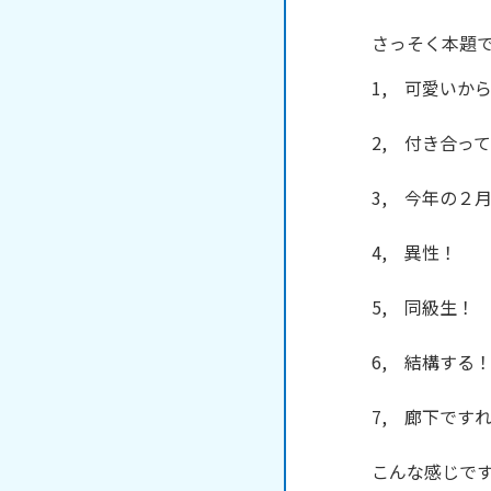
さっそく本題
1,　可愛いから
2,　付き合っ
3,　今年の２月
4,　異性！

5,　同級生！

6,　結構する！
7,　廊下です
こんな感じです