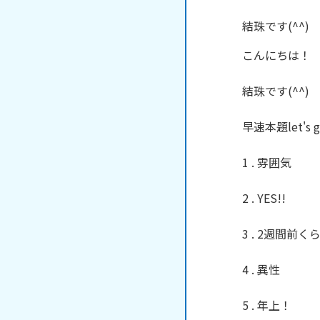
結珠です(^^)
こんにちは！

結珠です(^^)

早速本題let's g
1 . 雰囲気

2 . YES!!

3 . 2週間前く
4 . 異性

5 . 年上！
