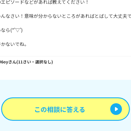
エピソードなどがあれば教えてください！

めんなさい！意味が分からないところがあればとばして大丈夫で
(*'▽')

書かないでね。
J6oy
さん
(
11
さい・
選択なし
)
この相談に答える