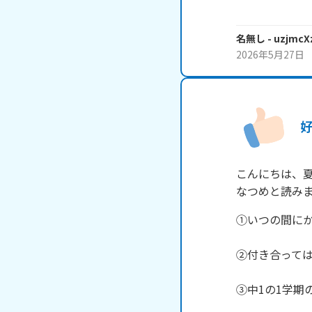
名無し
- uzjmcX
2026年5月27日
こんにちは、夏
なつめと読み
①いつの間にか
②付き合っては
③中1の1学期