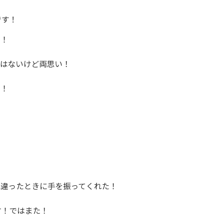
です！
！

てはないけど両思い！

！



れ違ったときに手を振ってくれた！

！ではまた！
