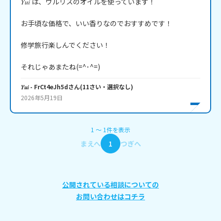
𝑌𝑢𝑖 は、ウルリスのオイルを使っています！

お手頃な価格で、いい香りなのでおすすめです！

修学旅行楽しんでください！

それじゃあまたね(=^･^=)
𝑌𝑢𝑖
- FrCt4eJh5d
さん
(
11
さい・
選択なし
)
2026年5月19日
1
〜
1
件
を表示
まえへ
1
つぎへ
公開されている相談についての
お問い合わせはコチラ