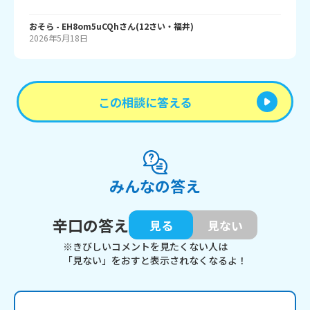
おそら
- EH8om5uCQh
さん
(
12
さい・
福井
)
2026年5月18日
この相談に答える
みんなの答え
辛口の答え
見る
見ない
※きびしいコメントを見たくない人は
「見ない」をおすと表示されなくなるよ！