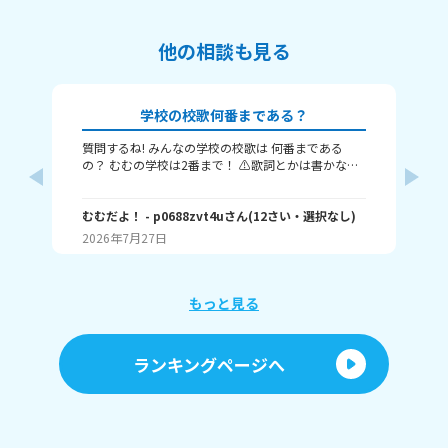
他の相談も見る
学校の校歌何番まである？
質問するね! みんなの学校の校歌は 何番まである
こ
の？ むむの学校は2番まで！ ⚠️歌詞とかは書かない
将
でね⚠️ またね～(⁠≧⁠▽⁠≦⁠)ノ
い
私
は
むむだよ！
- p0688zvt4u
さん
(
12
さい・
選択なし
)
ー
(
11
2026年7月27日
20
もっと見る
ランキングページへ