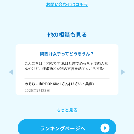
お問い合わせはコチラ
他の相談も見る
関西弁女子ってどう思うん？
こんにちは！相談です 私は兵庫でめっちゃ関西人な
な
んやけど、標準語とか別の方言を話す人からする
し
と、関西弁女子って怖いんですか？ つっこむ時とか
な
は確かに勢い強めかもやし、標準語の人って関西と
の
向井
ちがって、日々ボケとツッコミとかなさそうやし、
のぞむ
- IbPTOb6DqL
さん
(
13
さい・
兵庫
)
と
(
12
変なイメージ持たれんのかなぁって！ 別に普通の時
す
2026年7月23日
20
は結構自然に？まあゆるめにみんな使っとぉけど、
か
それでもやっぱり恐怖感？って持たれるんですか
っ！ 例えばやけど あ、ちょっとこれやってくれへ
ん？ とか、普通の会話で話す時も、気が強そうみた
もっと見る
いに思われるんですか？ 関西弁女子のイメージとか
聞きたいです！
ランキングページへ