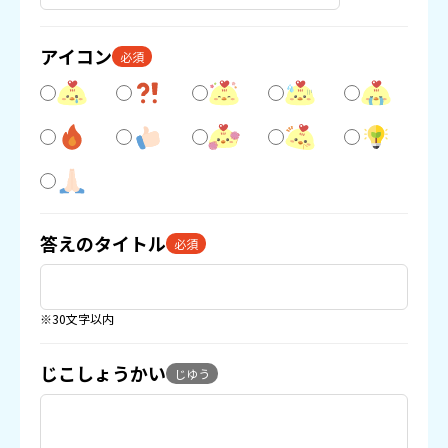
アイコン
必須
答えのタイトル
必須
※30文字以内
じこしょうかい
じゆう