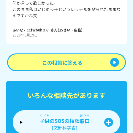
何か言って欲しかった。

このまま私はいじめっ子というレッテルを貼られたままな
んですかね笑
あいな
- CCfWb0hOKT
さん
(
15
さい・
広島
)
2026年5月19日
この相談に答える
いろんな相談先があります
こども
まどぐち
子供
のSOSの相談
窓口
[文部科学省]