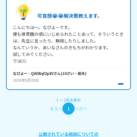
可哀想😭😭解決策教えます。
こんにちは～。なぴよーです。

僕も保育園の頃にいじめられたことあって、そういうとき
は、先生に言ったり、無視したりしました。

なんていうか、あいなさんのきもちがわかります。

試してみてください。

では🙂‍↕️
なぴよー
- QWlBqf2p8V
さん
(
10
さい・
栃木
)
2026年5月20日
1
〜
2
件
を表示
まえへ
1
つぎへ
公開されている相談についての