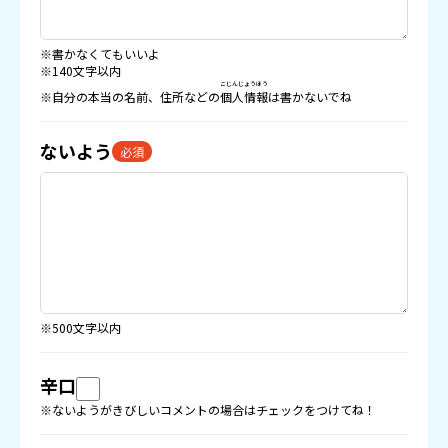
※書かなくてもいいよ
※140文字以内
こじんじょうほう
※自分の本当の名前、住所などの
個人情報
は書かないでね
ないよう
必須
※500文字以内
辛口
※ないようがきびしいコメントの場合はチェックをつけてね！