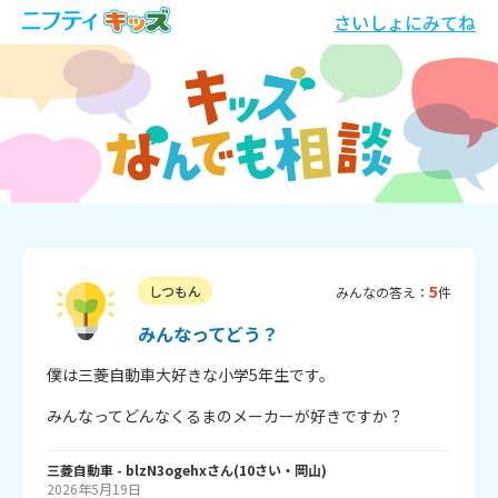
さいしょにみてね
5
しつもん
みんなの答え：
件
みんなってどう？
僕は三菱自動車大好きな小学5年生です。
みんなってどんなくるまのメーカーが好きですか？
三菱自動車
- blzN3ogehx
さん
(
10
さい・
岡山
)
2026年5月19日