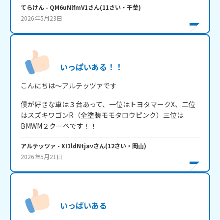
てらけん
- QM6uNlfmV1
さん
(
11
さい・
千葉
)
2026年5月23日
いっぱいある！！
こんにちは～アルテッツァです
僕が好きな車は３台あって、一位はトヨタマークX、二位
はスズキワゴンR（全塗装モモタロウピンク）三位は
BMWM２クーペです！！
アルテッツァ
- XI1ldNtjav
さん
(
12
さい・
岡山
)
2026年5月21日
いっぱいある