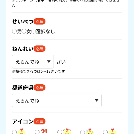
ん
せいべつ
必須
男
女
選択なし
ねんれい
必須
さい
※投稿できるのは5〜19さいです
都道府県
必須
アイコン
必須