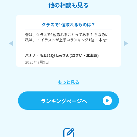
他の相談も見る
クラスで1位取れるものは？
皆は、クラスで1位取れることってある？ ちなみに
み
私は、 ・イラストが上手いランキング1位 ・本を読
むランキング1位（一番たくさん読む） ・アニメ詳
ふぃ
しいランキング1位 こんな感じ。 皆はどんなランキ
🤍
ングで1位取れる？ 書いてくれたら嬉しいです！ じ
バナナ
- 4cU51Qtfzw
さん
(
13
さい・
北海道
)
(
13
ゃね。
2026年7月9日
20
もっと見る
ランキングページへ