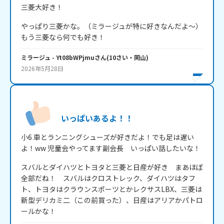
三菱大好き！
やっぱり三菱かな。（ミラージュが特に好きなんだよ～）
もう三菱なら何でも好き！
ミラージュ
- Yt08bWPjmu
さん
(
10
さい・
岡山
)
2026年5月28日
いっぱいあるよ！！
小6 車とランニングシューズが好きだよ！でも足は遅い
よ！ww 児童会やってます副会長　いっぱい話したいな！
スバルとダイハツとトヨタと三菱と日産が好き　まあほぼ
全部だね！　スバルはクロストレック、ダイハツはタフ
ト、トヨタはクラウンスポーツとかレクサスLBX、三菱は
新型デリカミ二（この前買った）、日産はアリアかパトロ
ールかな！