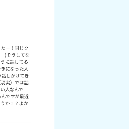
ったー！同じク
￣)そうしてな
そうに話してる
好きになった人
り話しかけてき
（現実）では話
すい人なんで
るんですが最近
ょうか！？よか