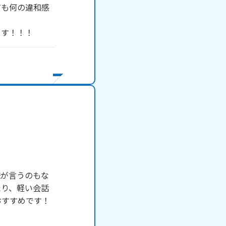
ても何の違和感


ます！！！
俺が言うのもな
たり、軽い会話
おすすめです！