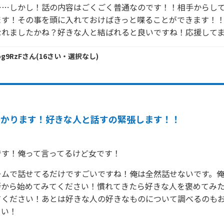
⋯⋯しかし！話の内容はごくごく普通なのです！！相手からし
す！その事を頭に入れておけばきっと喋ることができます！！
なれましたかね？好きな人と結ばれると良いですね！応援して
og9RzF
さん
(
16
さい・
選択なし
)
分かります！好きな人と話すの緊張します！！
です！俺って言ってるけど女です！
ームで話せてるだけですごいですね！俺は全然話せないです。
拶から始めてみてください！慣れてきたら好きな人を褒めてみ
てください！あとは好きな人の好きなものについて調べるのも
さい！