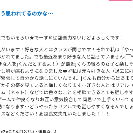
どう思われてるのかな…
でもいるらい★でーす🫶🏻語彙力ないけどよらしくです！
人がいます！好きな人とはクラスが同じです！それで私は「や
かれてました。でも最近あまり好きな人と話せていません(￣^
きな人をjくんだとするよ！）が最近jくんの後ろの女子と楽し
し胸が痛むようになりました❤️‍🩹私は元々好きな人（過去に
が緊張して自分から話しにくいんです。jくんも自分からはあま
だかその姿を見ていると悔しくなります…好きな人とはリアル
ーム（ネット）などでは色々なことを相談できるとても話しや
はゲームで仲良くなりお互い意気投合して両思いで上手くいって
配になります…どうやったらリアルでも話しやすくなるんでし
スなどください！🙏🏻長文失礼いたしました！！！
PcZgC
さん
(
12
さい・
選択なし
)