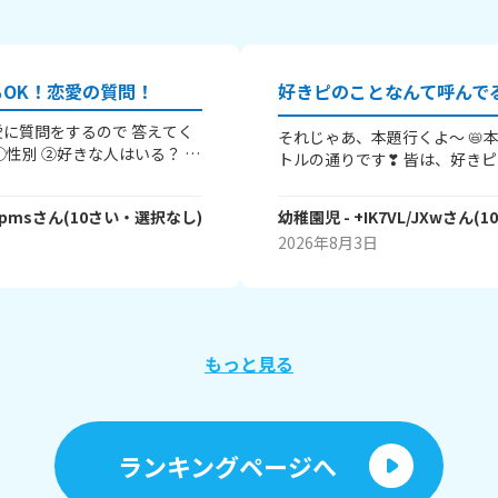
OK！恋愛の質問！
に質問をするので 答えてく
それじゃあ、本題行くよ～ 📛本題📛 だい
トルの通りです❣ 皆は、好き
された回数 ⑤結婚は何歳にし
でる❓️❓️ ちなみに幼稚園児は
でるよ~(笑😂笑) 幼稚園児は
mpms
さん
(
10
さい・
選択なし
)
幼稚園児
- +IK7VL/JXw
さん
(
1
「ちゃん」や、「くん」、「さ
2026年8月3日
人もいるよね。 皆は好きピの
る❓️ 教えてね～～ ここまで読
と❣❣ それじゃあ、ばいばい👋
もっと見る
ランキングページへ