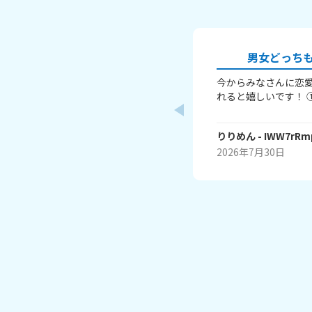
男女どっちも
今からみなさんに恋愛
れると嬉しいです！ ①性別 ②好きな人はいる？ ③
好きなタイプ ④告白
たいか こんな感じだよっ！ ぜひ答えてくれると嬉
りりめん
- IWW7rR
しいです！ 最後まで見てくれてありがとう！ では
バイバイ！
2026年7月30日