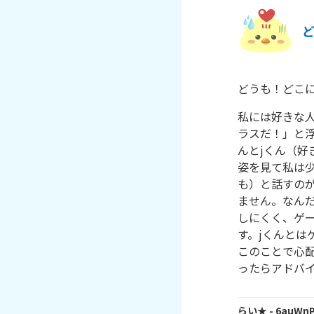
どうも！どこに
私には好きな
ラスだ！」と浮
んとjくん（好
姿を見て私は少
も）と話すの
ません。なん
しにくく、ゲ
す。jくんと
このことで心
ったらアドバイ
らい★
- 6auWn