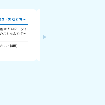
好きピのことなんて呼んでる❓️（男女どちらでもOK👌）
～本題～ 夏休み、好きな人に会えなく
たいタイ
よーー 同じ人いない？町内の夏祭りは、
ピのことなんて呼ん
日目で、、、 会えたけど喋ってないし、
・・・ 呼び捨てで呼ん
う😨 共感できる人、アドバイスくれる
、呼び捨てだけど、
0
さい・
静岡
)
みーみ
- 8EcuFZG/UU
さん
(
11
さい・
北海
ます！ それでは、バイバイ！
ん」とか 付けてる
2026年8月1日
ことをなんて呼んで
んでくれてありが