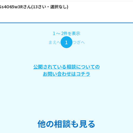
dSs4O65w3R
さん
(
13
さい・
選択なし
)
1
〜
2
件
を表示
1
まえへ
つぎへ
公開されている相談についての
お問い合わせはコチラ
他の相談も見る