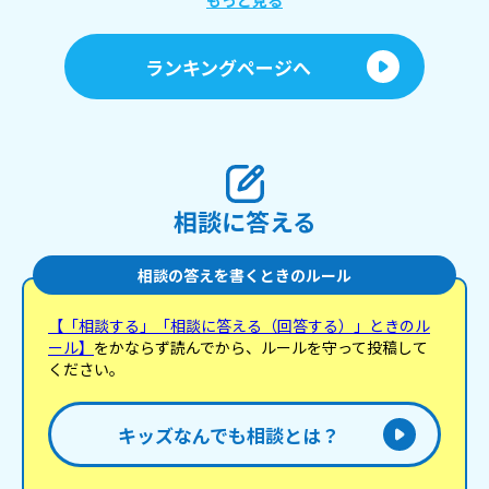
もっと見る
に！！ 自分の好きなものを否定されて すごく悲しい
です… 私は今母親に見つからないようにこっそり
YouTubeを見たり曲を聞いたりしています。 あの日
ランキングページへ
母親に言われた「からぴちは変な奴ら」「からぴち
はおじさんおばさん」と言う言葉を一生忘れられま
せん。自分の好きなものを否定されて、自分自身を
否定されたみたいになって すごく悔しかったし寂し
かったです。 もっと思いっきり推し活をしたいの
に… 長くなっちゃってすみません 答えてくれたら嬉
しいです
相談に答える
相談の答えを書くときのルール
【「相談する」「相談に答える（回答する）」ときのル
ール】
をかならず読んでから、ルールを守って投稿して
ください。
キッズなんでも相談とは？