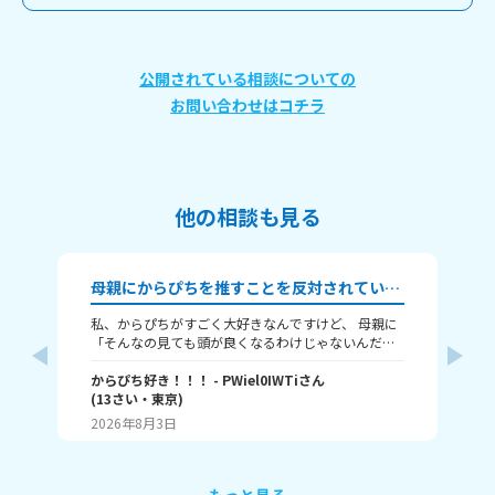
公開されている相談についての
お問い合わせはコチラ
他の相談も見る
母親にからぴちを推すことを反対されています
私、からぴちがすごく大好きなんですけど、 母親に
はろは
「そんなの見ても頭が良くなるわけじゃないんだか
M
ら、そんな変な奴らのYouTubeなんか見てないで勉
ら…誰がいい
強しろ」 「からぴちなんてあとちょっとしたら人気
からぴち好き！！！
- PWiel0IWTi
さん
が
なくなるし、どうせ中身おじさんおばさんでしょ」
(
13
さい・
東京
)
想
奈
って言われました(´；ω；｀) さすがにからぴちのこ
ん
2026年8月3日
20
とを「変な奴ら」とか「中身がおじさんおばさん」
ない
って言うのひどすぎませんか！？からぴちの方たち
の
にもとても失礼ですし、たくさんいるファンの方に
れ
も失礼だと思うんですよね…しかも、私も好きなの
イメージで