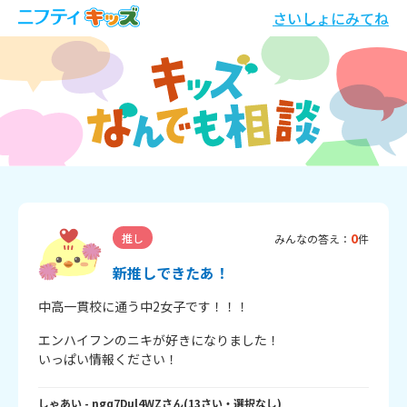
さいしょにみてね
0
推し
みんなの答え：
件
新推しできたあ！
中高一貫校に通う中2女子です！！！
エンハイフンのニキが好きになりました！

いっぱい情報ください！
しゃあい
- ngq7Dul4WZ
さん
(
13
さい・
選択なし
)