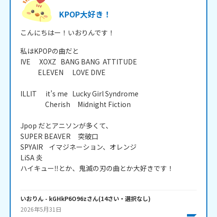
KPOP大好き！
こんにちはー！いおりんです！
私はKPOPの曲だと

IVE      XOXZ   BANG BANG  ATTITUDE 

            ELEVEN      LOVE DIVE 

ILLIT      it’s me   Lucky Girl Syndrome 

                 Cherish     Midnight Fiction 

Jpop だとアニソンが多くて、

SUPER BEAVER     突破口

SPYAIR    イマジネーション、オレンジ

LiSA 炎

ハイキュー‼︎とか、鬼滅の刃の曲とか大好きです！

いおりん
- kGHkP6O96z
さん
(
14
さい・
選択なし
)
2026年5月31日