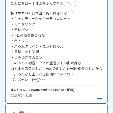
こんにちはー！オムちゃんです☆(⌒▽⌒)
私はボカロの曲が基本的に好きだなー！

・キャンディークッキーチョコレート

・モニタリング

・テレパシ

・T氏の話を信じるな

・テトリス

・バゥムクゥヘン・エンドロゥル

・目撃！テト31世 

・うそつきマカロン

このへん！初音ミクとか重音テトの曲が好き！

あとミセスの曲とか、Adoの曲とかYOASOBIの曲とかかな
ー。みんなも上にある曲聞いてみてね！

ばいばーい！(^^)/~~~
オムちゃん
- k+yA0OoeBl
さん
(
10
さい・
岡山
)
2026年5月31日