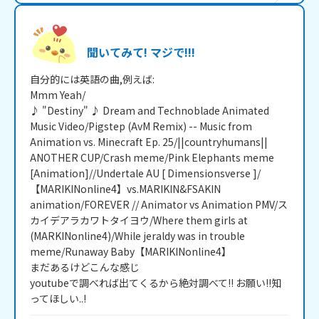
聞いてみて! マジで!!!
自分的には英語の曲,例えば:

Mmm Yeah/

♪ "Destiny" ♪ Dream and Technoblade Animated 
Music Video/Pigstep (AvM Remix) -- Music from 
Animation vs. Minecraft Ep. 25/||countryhumans|| 
ANOTHER CUP/Crash meme/Pink Elephants meme 
[Animation]//Undertale AU [ Dimensionsverse ]/
【MARIKINonline4】vs.MARIKIN&FSAKIN 
animation/FOREVER // Animator vs Animation PMV/ス
カイデアラカワトタイヨウ/Where them girls at 
(MARKINonline4)/While jeraldy was in trouble 
meme/Runaway Baby【MARIKINonline4】

まだあるけどこんな感じ

youtubeで調べれば出てくるから絶対調べて!! お願い!!知
ってほしい..!