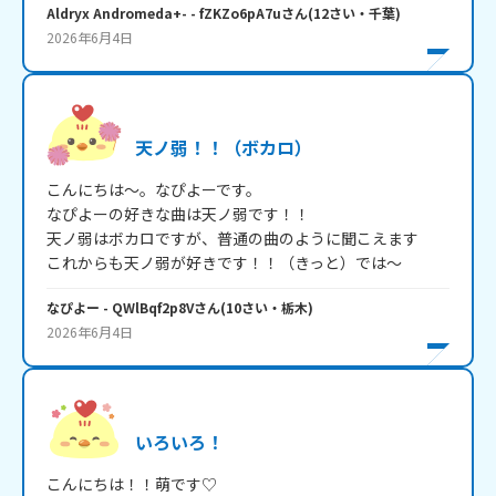
Aldryx Andromeda+-
- fZKZo6pA7u
さん
(
12
さい・
千葉
)
2026年6月4日
天ノ弱！！（ボカロ）
こんにちは～。なぴよーです。

なぴよーの好きな曲は天ノ弱です！！

天ノ弱はボカロですが、普通の曲のように聞こえます

これからも天ノ弱が好きです！！（きっと）では～
なぴよー
- QWlBqf2p8V
さん
(
10
さい・
栃木
)
2026年6月4日
いろいろ！
こんにちは！！萌です♡