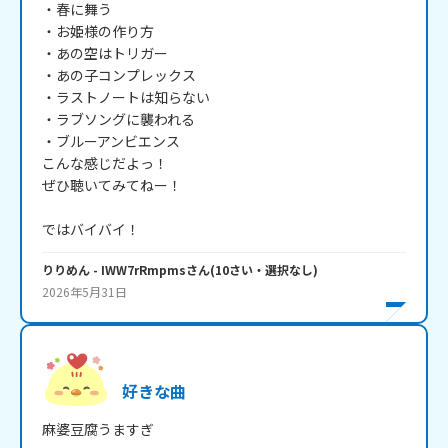
・春に舞う

・お姫様の作り方

・あの空はトリガー

・あの子コンプレックス

・ラストノートは知らない

・ラブソングに襲われる

・ブルーアンビエンス

こんな感じだよっ！

ぜひ聴いてみてねー！

ではバイバイ！
りりめん
- IWW7rRmpms
さん
(
10
さい・
選択なし
)
2026年5月31日
好きな曲
麻婆豆腐うますぎ