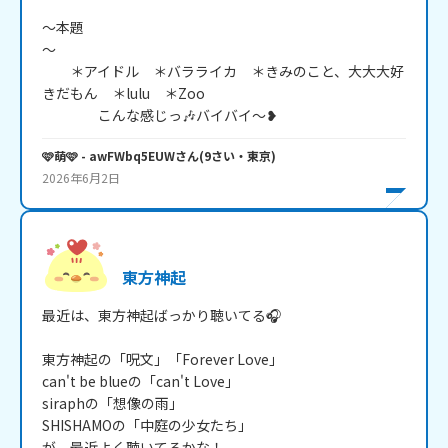
～本題
～　　　　　　　　　　　　　　　　　　　　　　　　　
　　＊アイドル　＊バラライカ　＊きみのこと、大大大好
きだもん　＊lulu　＊Zoo                                                  
　　　　こんな感じっ🎶バイバイ～❥
🩷萌🩷
- awFWbq5EUW
さん
(
9
さい・
東京
)
2026年6月2日
東方神起
最近は、東方神起ばっかり聴いてる🎧️

東方神起の「呪文」「Forever Love」

can't be blueの「can't Love」

siraphの「想像の雨」

SHISHAMOの「中庭の少女たち」

が、最近よく聴いてるかな！
