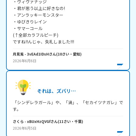
・ヴィヴァナッジ

・君が思う以上に好きなの!

・アンラッキーモンスター

・ゆびきりレイン

・サマーコール

(↑全部カラフルピーチ)

ですね!!んじゃ、失礼しました!!!
月見兎
- 3vEAd1IDsH
さん
(
10
さい・
愛知
)
2026年6月6日
それは、ズバリ…
「シンデレラガール」や、「渦」、「セカイツナガレ」で
す。
さくら
- xBUxHzQVGf
さん
(
11
さい・
千葉
)
2026年6月5日