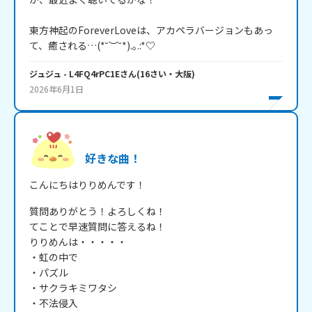
東方神起のForeverLoveは、アカペラバージョンもあっ
て、癒される…(*˘︶˘*).｡.:*♡
ジュジュ
- L4FQ4rPC1E
さん
(
16
さい・
大阪
)
2026年6月1日
好きな曲！
こんにちはりりめんです！
質問ありがとう！よろしくね！

てことで早速質問に答えるね！

りりめんは・・・・・

・虹の中で

・パズル

・サクラキミワタシ

・不法侵入
