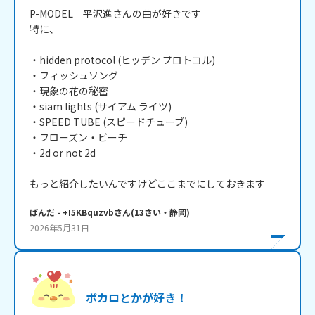
P-MODEL　平沢進さんの曲が好きです

特に、

・hidden protocol (ヒッデン プロトコル)

・フィッシュソング

・現象の花の秘密

・siam lights (サイアム ライツ)

・SPEED TUBE (スピードチューブ)

・フローズン・ビーチ

・2d or not 2d

もっと紹介したいんですけどここまでにしておきます
ぱんだ
- +I5KBquzvb
さん
(
13
さい・
静岡
)
2026年5月31日
ボカロとかが好き！