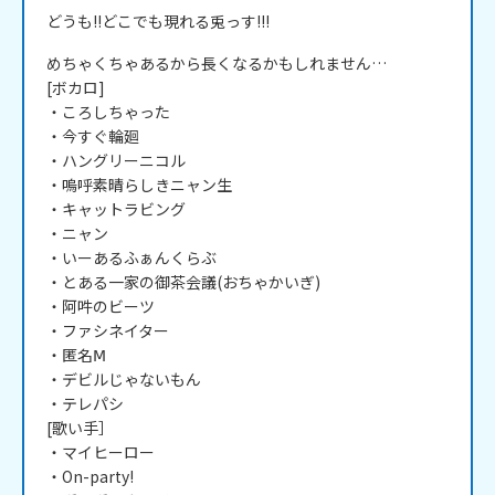
どうも!!どこでも現れる兎っす!!!
めちゃくちゃあるから長くなるかもしれません…

[ボカロ]

・ころしちゃった

・今すぐ輪廻

・ハングリーニコル

・嗚呼素晴らしきニャン生

・キャットラビング

・ニャン

・いーあるふぁんくらぶ

・とある一家の御茶会議(おちゃかいぎ)

・阿吽のビーツ

・ファシネイター

・匿名Ⅿ

・デビルじゃないもん

・テレパシ

[歌い手］

・マイヒーロー

・On-party!
