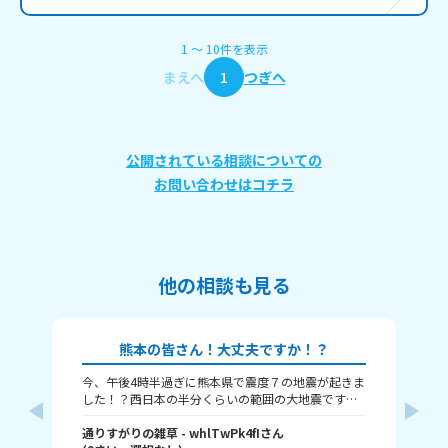
1
〜
10
件
を表示
まえへ
1
つぎへ
公開されている相談についての
お問い合わせはコチラ
他の相談も見る
熊本の皆さん！大丈夫ですか！？
今、午後4時半過ぎに熊本県で震度７の地震が起きま
本
した！？西日本の半分くらいの範囲の大地震です。
津波も来るという警報が来ました、大丈夫かみん
な！？
通りすがりの雑草
- whlTwPk4fI
さん