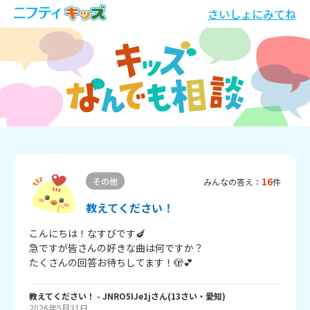
さいしょにみてね
16
その他
みんなの答え：
件
教えてください！
こんにちは！なすびです🍆

急ですが皆さんの好きな曲は何ですか？

たくさんの回答お待ちしてます！🫣💕
教えてください！
- JNRO5IJe1j
さん
(
13
さい・
愛知
)
2026年5月31日