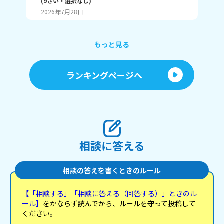
(
9
さい・
選択なし
)
瀬那
2026年7月28日
20
もっと見る
ランキングページへ
相談に答える
相談の答えを書くときのルール
【「相談する」「相談に答える（回答する）」ときのル
ール】
をかならず読んでから、ルールを守って投稿して
ください。