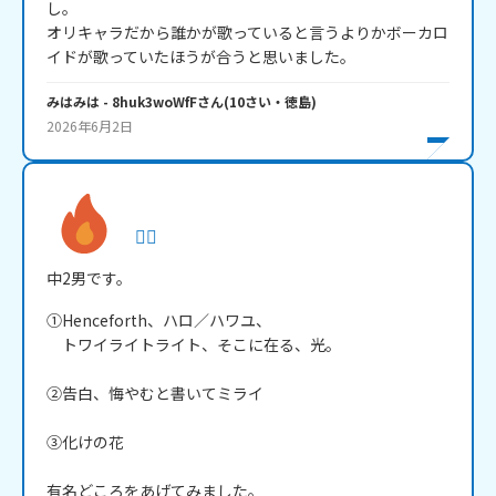
し。

オリキャラだから誰かが歌っていると言うよりかボーカロ
イドが歌っていたほうが合うと思いました。
みはみは
- 8huk3woWfF
さん
(
10
さい・
徳島
)
2026年6月2日
❤️‍🔥
中2男です。
①Henceforth、ハロ／ハワユ、

　トワイライトライト、そこに在る、光。

②告白、悔やむと書いてミライ

③化けの花

有名どころをあげてみました。