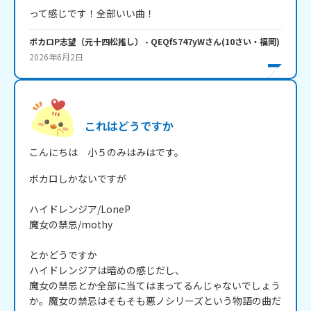
って感じです！全部いい曲！
ボカロP志望（元十四松推し）
- QEQfS747yW
さん
(
10
さい・
福岡
)
2026年6月2日
これはどうですか
こんにちは　小５のみはみはです。
ボカロしかないですが

ハイドレンジア/LoneP

魔女の禁忌/mothy

とかどうですか

ハイドレンジアは暗めの感じだし、

魔女の禁忌とか全部に当てはまってるんじゃないでしょう
か。魔女の禁忌はそもそも悪ノシリーズという物語の曲だ