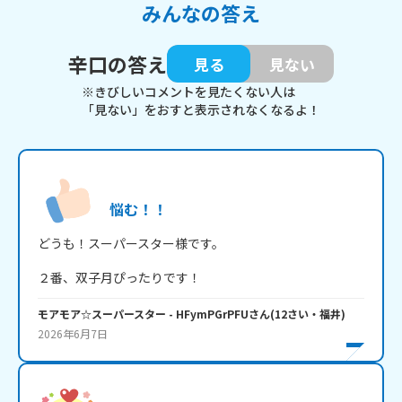
みんなの答え
辛口の答え
見る
見ない
※きびしいコメントを見たくない人は
「見ない」をおすと表示されなくなるよ！
悩む！！
２番、双子月ぴったりです！
モアモア☆スーパースター
- HFymPGrPFU
さん
(
12
さい・
福井
)
2026年6月7日