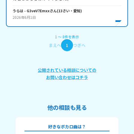
うらは
- G3veV7Emxx
さん
(
13
さい・
愛知
)
2026年6月1日
1
〜
8
件
を表示
まえへ
1
つぎへ
公開されている相談についての
お問い合わせはコチラ
他の相談も見る
好きなボカロ曲は？