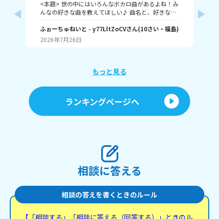
<本題> 世の中にはいろんなボカロ曲があるよね！み
プ
んなの好きな曲を教えてほしい♪ 曲名と、好きなと
アエ
ころをおしえて！ ちなみに僕はヤラララ、おくすり
リー
のんでねよう、ジェヘナ、クローバークラブ！(まだ
ふぉーちゅねいと
- y77LltZoCV
さん
(
10
さい・
福島
)
ホリ
り
あるよ それじゃあ、ばいちゃ～
私の場
2026年7月26日
20
アマ
シュタ
ュア 
ス
もっと見る
ティアア
プ
キ
ランキングページへ
人
相談に答える
相談の答えを書くときのルール
【「相談する」「相談に答える（回答する）」ときのル