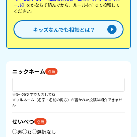
ール】
をかならず読んでから、ルールを守って投稿して
ください。
キッズなんでも相談とは？
ニックネーム
必須
※3〜20文字で入力してね
※フルネーム（名字・名前の両方）が書かれた投稿は紹介できませ
ん
せいべつ
必須
男
女
選択なし