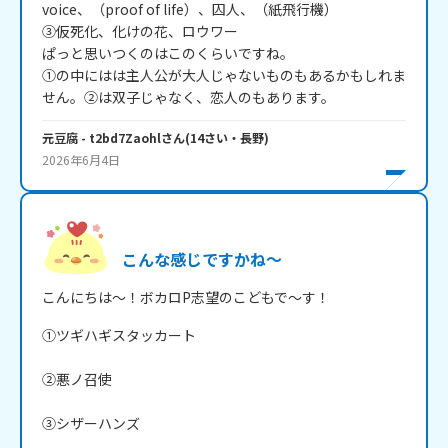
voice、（proof of life）、囚人、（紙飛行機）

③仮死化、化けの花、ロウワー

ぱっと思いつくのはこのくらいですね。

①の中にはは主人公が大人じゃないものもあるかもしれま
せん。②は双子じゃなく、恋人のもあります。
元豆腐
- t2bd7Zaohl
さん
(
14
さい・
長野
)
2026年6月4日
こんな感じですかね～
こんにちは～！ボカロP志望のこどもで～す！
①ツギハギスタッカート

②悪ノ召使

③シザーハンズ
