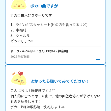
ボカロ曲ですが
ボカロ曲大好きゆーりです
1、ツギハギスタッカート(他の方も言ってるけど)

2、幸福刑

3、シャルル

どうでしょう‼️
ゆーり
- A+5aljhlJd
さん
(
13
さい・
神奈川
)
2026年6月6日
よかったら聴いてみてください！
こんにちは！陽花莉です♪*ﾟ

個人的に合うと思った曲で、他の回答者さんが挙げてない
ものを紹介します！

ボカロP様は敬称略で失礼します🙏
