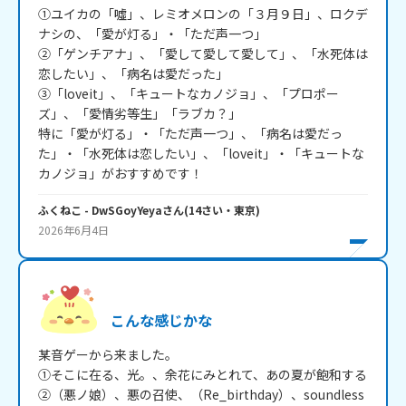
①ユイカの「噓」、レミオメロンの「３月９日」、ロクデ
ナシの、「愛が灯る」・「ただ声一つ」

②「ゲンチアナ」、「愛して愛して愛して」、「水死体は
恋したい」、「病名は愛だった」

③「loveit」、「キュートなカノジョ」、「プロポー
ズ」、「愛情劣等生」「ラブカ？」

特に「愛が灯る」・「ただ声一つ」、「病名は愛だっ
た」・「水死体は恋したい」、「loveit」・「キュートな
カノジョ」がおすすめです！
ふくねこ
- DwSGoyYeya
さん
(
14
さい・
東京
)
2026年6月4日
こんな感じかな
某音ゲーから来ました。

①そこに在る、光。、余花にみとれて、あの夏が飽和する

②（悪ノ娘）、悪の召使、（Re_birthday）、soundless 