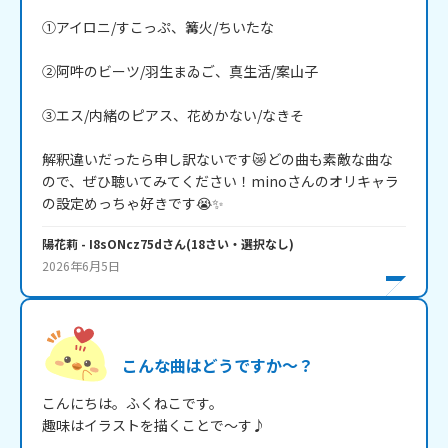
①アイロニ/すこっぷ、篝火/ちいたな

②阿吽のビーツ/羽生まゐご、真生活/案山子

③エス/内緒のピアス、花めかない/なきそ

解釈違いだったら申し訳ないです😿どの曲も素敵な曲な
ので、ぜひ聴いてみてください！minoさんのオリキャラ
の設定めっちゃ好きです😭✨
陽花莉
- I8sONcz75d
さん
(
18
さい・
選択なし
)
2026年6月5日
こんな曲はどうですか～？
こんにちは。ふくねこです。

趣味はイラストを描くことで～す♪